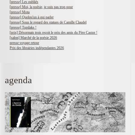
[presse] Les oubliés
[presse] Moi, la poésie, je suis pas trop pour
[presse] Mota
[presse] Quelqu'un à qui parler
[presse] Sous le regard des statues de Camille Claudel
[presse] Tupilaks !
[prix] Désormais trois reçoit le prix des amis du Père Castor !
[salon] Marché de la poésie 2026
presse voyage retour
Prix des librairies indépendantes 2026
agenda