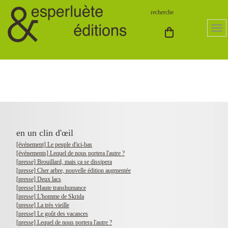
en un clin d'œil
[événement] Le peuple d'ici-bas
[événements] Lequel de nous portera l'autre ?
[presse] Brouillard, mais ça se dissipera
[presse] Cher arbre, nouvelle édition augmentée
[presse] Deux lacs
[presse] Haute transhumance
[presse] L'homme de Skrida
[presse] La très vieille
[presse] Le goût des vacances
[presse] Lequel de nous portera l'autre ?