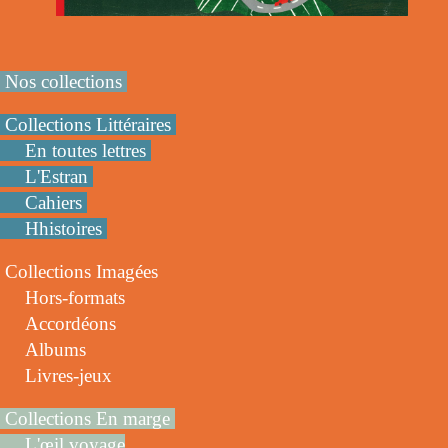
Nos collections
Collections Littéraires
En toutes lettres
L'Estran
Cahiers
Hhistoires
Collections Imagées
Hors-formats
Accordéons
Albums
Livres-jeux
Collections En marge
L'œil voyage