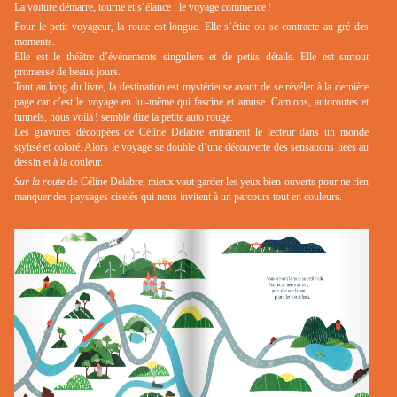
La voiture démarre, tourne et s’élance : le voyage commence !
Pour le petit voyageur, la route est longue. Elle s’étire ou se contracte au gré des
moments.
Elle est le théâtre d’événements singuliers et de petits détails. Elle est surtout
promesse de beaux jours.
Tout au long du livre, la destination est mystérieuse avant de se révéler à la dernière
page car c’est le voyage en lui-même qui fascine et amuse. Camions, autoroutes et
tunnels, nous voilà ! semble dire la petite auto rouge.
Les gravures découpées de Céline Delabre entraînent le lecteur dans un monde
stylisé et coloré. Alors le voyage se double d’une découverte des sensations liées au
dessin et à la couleur.
Sur la route
de Céline Delabre, mieux vaut garder les yeux bien ouverts pour ne rien
manquer des paysages ciselés qui nous invitent à un parcours tout en couleurs.