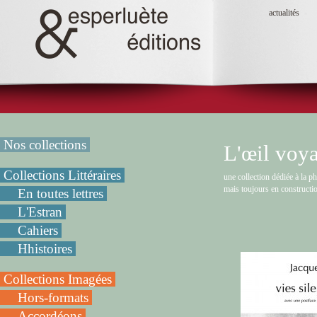
actualités
Nos collections
L'œil voy
Collections Littéraires
une collection dédiée à la p
mais toujours en constructi
En toutes lettres
L'Estran
Cahiers
Hhistoires
Collections Imagées
Hors-formats
Accordéons