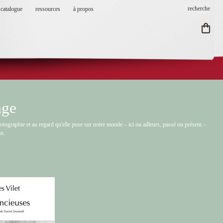
catalogue
ressources
à propos
age
hotographie et au regard qu'elle pose sur notre monde – ici ou ailleurs, passé ou présent –
on.