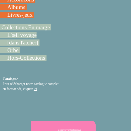
Albums
Livres-jeux
Collections En marge
L'œil voyage
[dans l'atelier]
Orbe
Hors-Collections
Catalogue
Pour télécharger notre catalogue complet
en format pdf, cliquez
ici
.