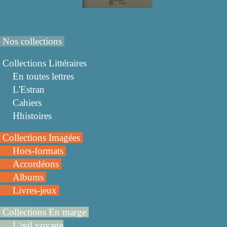
Nos collections
Collections Littéraires
En toutes lettres
L'Estran
Cahiers
Hhistoires
Collections Imagées
Hors-formats
Accordéons
Albums
Livres-jeux
Collections En marge
L'œil voyage