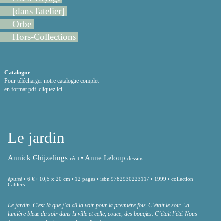
[dans l'atelier]
Orbe
Hors-Collections
Catalogue
Pour télécharger notre catalogue complet
en format pdf, cliquez
ici
.
Le jardin
Annick Ghijzelings
•
Anne Leloup
récit
dessins
épuisé
• 6 € • 10,5 x 20 cm • 12 pages • isbn 9782930223117 • 1999 • collection
Cahiers
Le jardin. C’est là que j’ai dû la voir pour la première fois. C’était le soir. La
lumière bleue du soir dans la ville et celle, douce, des bougies. C’était l’été. Nous