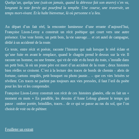
Quelqu’un, quelqu’une (sait-on jamais, quand la détresse fait son œuvre) s’en va,
longeant la voie ferrée qui pourfend la tempête. Une course, une traversée, un
temps mort-vivant. Et la halte bienvenue, là où personne n’a lieu.
Au départ d’un fait réel, la rencontre lumineuse d’une errante d’aujourd’hui,
Françoise Lison-Leroy a construit un récit poétique qui court vers une autre
présence. Une voie ferrée, un petit bois, la vie sauvage… et cet autel de campagne,
dédié à un accidenté de la route.
Ce texte, entre récit et poésie, raconte l’histoire qui naît lorsque le réel éclate et
qu’une fuite en avant le remplace, quand le chagrin prend le dessus sur la vie. Il
raconte un homme, ou une femme, qui vit de vide et du bruit du train, s’installe dans
un petit bois, là où un jeune père est mort d’un accident de la route ; deux histoires
bien réelles se croisent. C’est à la lecture des traces de bords de chemin – abris de
fortune, cartons empilés, petit bouquet ou photo jaunie... – que ces vies brisées se
révèlent. Ces traces ne parlent pas toujours aux vies pressées, il faut l’œil du poète
pour les lire et les comprendre.
Françoise Lison-Leroy construit son récit de ces histoires glanées, elle en fait un «
moment en mots » En parallèle, les dessins d’Anne Leloup glanent le temps qui
passe : ombre portée, brindilles, traces... de ce qui se passe au ras du sol, que l’on
choisit de voir ou de piétiner.
Feuilleter un extrait