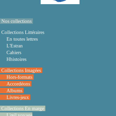
Nos collections
Collections Littéraires
En toutes lettres
L'Estran
Cahiers
Hhistoires
Collections Imagées
Hors-formats
Accordéons
Albums
Livres-jeux
Collections En marge
L'œil voyage