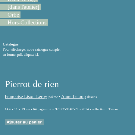
[dans l'atelier]
Orbe
Hors-Collections
Catalogue
Pour télécharger notre catalogue complet
en format pdf, cliquez
ici
.
Pierrot de rien
Françoise Lison-Leroy
•
Anne Leloup
poème
dessins
14 € • 11 x 19 cm • 64 pages • isbn 9782359840520 • 2014 • collection L'Estran