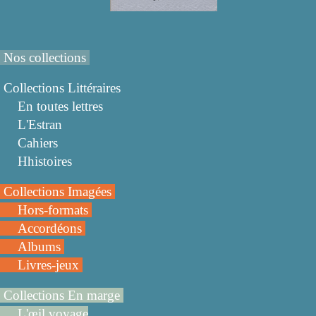
Nos collections
Collections Littéraires
En toutes lettres
L'Estran
Cahiers
Hhistoires
Collections Imagées
Hors-formats
Accordéons
Albums
Livres-jeux
Collections En marge
L'œil voyage