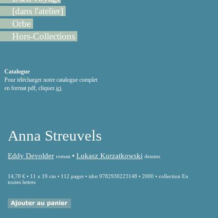
[dans l'atelier]
Orbe
Hors-Collections
Catalogue
Pour télécharger notre catalogue complet
en format pdf, cliquez
ici
.
Anna Streuvels
Eddy Devolder
•
Lukasz Kurzatkowski
roman
dessins
14,70 € • 11 x 19 cm • 112 pages • isbn 9782930223148 • 2000 • collection En
toutes lettres