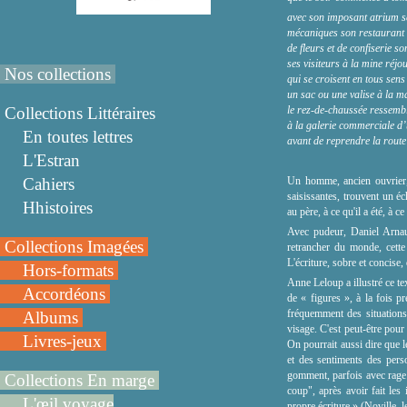
avec son imposant atrium s
mécaniques son restaurant 
de fleurs et de confiserie s
ses visiteurs à la mine réjou
Nos collections
qui se croisent en tous sens
un sac ou une valise à la m
Collections Littéraires
le rez-de-chaussée ressemb
à la galerie commerciale d’
En toutes lettres
avant de reprendre la route
L'Estran
Cahiers
Un homme, ancien ouvrier, e
saisissantes, trouvent un é
Hhistoires
au père, à ce qu'il a été, à ce
Avec pudeur, Daniel Arnau
Collections Imagées
retrancher du monde, cette
L'écriture, sobre et concise
Hors-formats
Anne Leloup a illustré ce tex
Accordéons
de
«
figures
»
, à la fois p
fréquemment des situations
Albums
visage. C'est peut-être pour 
Livres-jeux
On pourrait aussi dire que l
et des sentiments des perso
gomment, parfois avec rage 
Collections En marge
coup", après avoir fait le
L'œil voyage
propre écriture.» (Noville, 