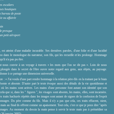
es escaliers
ses boutiques
on bureau de poste
ie ou affairée
ain
le presque
un petit aéroport
st atteint d'une maladie incurable. Ses dernières paroles, d'une folie et d'une lucidité
cho dans le monologue du narrateur, son fils, qui les recueille et les prolonge. Hommage
 qu'il n'a pas pu être.
t nous convie à un voyage à travers « les mots que l'on ne dit pas ». Loin de nous
 plongée dans le secret de l'être ouvre notre regard aux gens, aux objets, au paysage.
, donne à ce partage une dimension universelle.
te : « J'ai voulu d'une part rendre hommage à la relation père-fils en la traitant par le biais
résente et absente. D'autre part le texte évoque aussi des détails de la vie quotidienne et
 où les mains sont actives. Les mains d'une personne font autant son identité que son
cela que si, dans les " figures ", les visages sont absents, les mains, elles, sont incarnées.
es traits hachurés répétés dans les images sont autant de signes de la confusion de l'esprit
nnages. Du père comme du fils. Mais il n'y a pas que cela, ces traits effacent, nient,
mais au final ils offrent comme un apaisement. Tout cela, c'est ce que je peux dire "après
s images. Au moment du dessin la main pense à servir le texte mais pas à préméditer sa
le 26 janvier 2005)