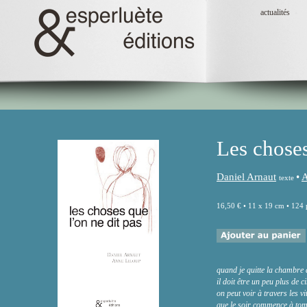
actualités
Les choses
Daniel Arnaut
•
A
texte
16,50 € • 11 x 19 cm • 124 
quand je quitte la chambre 
il doit être un peu plus de 
on peut voir à travers les vi
que le soir commence à to