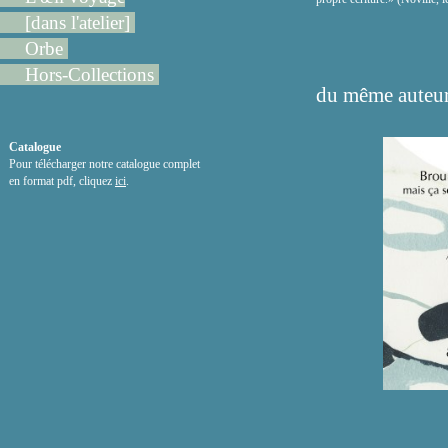
[dans l'atelier]
Orbe
Hors-Collections
du même auteur
Catalogue
Pour télécharger notre catalogue complet
en format pdf, cliquez
ici
.