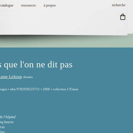
catalogue
ressources
à propos
 que l'on ne dit pas
nne Leloup
dessins
pages • isbn 9782930223711 • 2006 • collection L'Estran
de l’hôpital
cinq heures
tres
mber