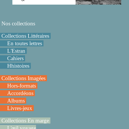
Nos collections
Collections Littéraires
En toutes lettres
L'Estran
Cahiers
Hhistoires
Collections Imagées
Hors-formats
Accordéons
Albums
Livres-jeux
Collections En marge
L'œil voyage