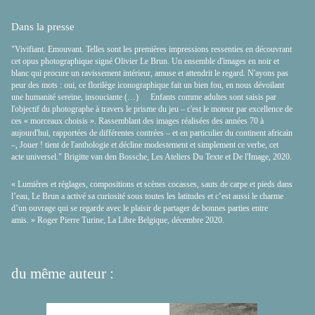
Dans la presse
"Vivifiant. Emouvant. Telles sont les premières impressions ressenties en découvrant
cet opus photographique signé Olivier Le Brun. Un ensemble d'images en noir et
blanc qui procure un ravissement intérieur, amuse et attendrit le regard. N'ayons pas
peur des mots : oui, ce florilège iconographique fait un bien fou, en nous dévoilant
une humanité sereine, insouciante (…) Enfants comme adultes sont saisis par
l'objectif du photographe à travers le prisme du jeu – c'est le moteur par excellence de
ces « morceaux choisis ». Rassemblant des images réalisées des années 70 à
aujourd'hui, rapportées de différentes contrées – et en particulier du continent africain
–, Jouer ! tient de l'anthologie et décline modestement et simplement ce verbe, cet
acte universel." Brigitte van den Bossche, Les Ateliers Du Texte et De l'Image, 2020.
« Lumières et réglages, compositions et scènes cocasses, sauts de carpe et pieds dans
l’eau, Le Brun a activé sa curiosité sous toutes les latitudes et c’est aussi le charme
d’un ouvrage qui se regarde avec le plaisir de partager de bonnes parties entre
amis. » Roger Pierre Turine, La Libre Belgique, décembre 2020.
du même auteur :