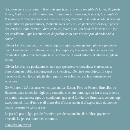
"Peut-on vivre sans jouer ? Il semble que le jeu soit indissociable de la vie, il appelle
le rire, le plaisir, le défi, l’invention, l’imaginaire, l’évasion, le secret, la complicité.
Il se donne le droit d’ériger ses propres règles, il définit un monde à côté, il crée un
pacte entre les protagonistes, il attache tous ceux qui en partagent les lois, il fédère
des cercles d’admirateurs. Vivre et Jouer, jouer jusqu’au bout de la vie mais il y a
des conditions : que les étincelles du plaisir et du rire n’aient pas abandonné la
partie."
Olivier Le Brun parcourt le monde depuis toujours, son appareil photo à portée de
main. Fasciné par l’excitation, le rire, la complicité, la concentration et la gamme
infinie des règles inventées que le jeu convoque, il saisit enfants et adultes en pleine
action.
Olivier Le Brun se positionne en tant que spectateur enthousiaste et nécessaire,
s’associant au public encourageant ou silencieux. Derrière son objectif, il capte
l’essence du jeu, la complicité des regards, les éclats de rire, la spontanéité des
échanges.
De Montreuil à Antananarivo, en passant par Dakar, Port-au-Prince, Bruxelles ou
Bamako, dans toutes les régions du monde, c’est un hommage au jeu et aux joueurs
de toutes nationalités, âges ou conditions, que rend Olivier Le Brun dans cet ouvrage
exceptionnel, fruit d’un travail inlassable d’observation et d’exploration du monde
depuis presque vingt-cinq ans.
Le jeu n’a pas d’âge, pas de frontière, pas de nationalité, il est libre, joyeux et
inventif. Le jeu est notre bien commun.
Feuilleter un extrait