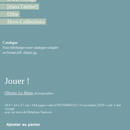
[dans l'atelier]
Orbe
Hors-Collections
Catalogue
Pour télécharger notre catalogue complet
en format pdf, cliquez
ici
.
Jouer !
Olivier Le Brun
photographies
28 € • 24 x 17 cm • 144 pages • isbn 9782359841312 • 6 novembre 2020 • coll. L'œil
voyage
avec un texte de Delphine Vanhove