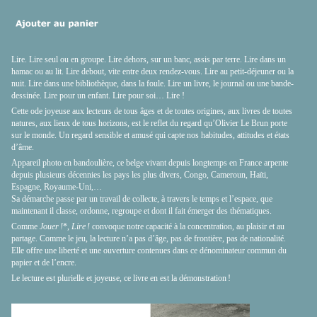
Lire. Lire seul ou en groupe. Lire dehors, sur un banc, assis par terre. Lire dans un
hamac ou au lit. Lire debout, vite entre deux rendez-vous. Lire au petit-déjeuner ou la
nuit. Lire dans une bibliothèque, dans la foule. Lire un livre, le journal ou une bande-
dessinée. Lire pour un enfant. Lire pour soi… Lire !
Cette ode joyeuse aux lecteurs de tous âges et de toutes origines, aux livres de toutes
natures, aux lieux de tous horizons, est le reflet du regard qu’Olivier Le Brun porte
sur le monde. Un regard sensible et amusé qui capte nos habitudes, attitudes et états
d’âme.
Appareil photo en bandoulière, ce belge vivant depuis longtemps en France arpente
depuis plusieurs décennies les pays les plus divers, Congo, Cameroun, Haïti,
Espagne, Royaume-Uni,…
Sa démarche passe par un travail de collecte, à travers le temps et l’espace, que
maintenant il classe, ordonne, regroupe et dont il fait émerger des thématiques.
Comme
Jouer !
*,
Lire !
convoque notre capacité à la concentration, au plaisir et au
partage. Comme le jeu, la lecture n’a pas d’âge, pas de frontière, pas de nationalité.
Elle offre une liberté et une ouverture contenues dans ce dénominateur commun du
papier et de l’encre.
Le lecture est plurielle et joyeuse, ce livre en est la démonstration !