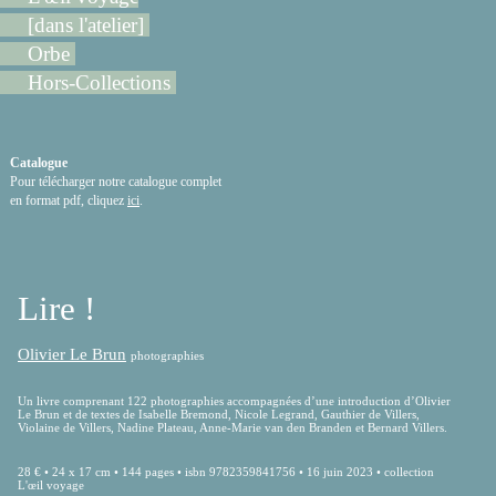
[dans l'atelier]
Orbe
Hors-Collections
Catalogue
Pour télécharger notre catalogue complet
en format pdf, cliquez
ici
.
Lire !
Olivier Le Brun
photographies
Un livre comprenant 122 photographies accompagnées d’une introduction d’Olivier
Le Brun et de textes de Isabelle Bremond, Nicole Legrand, Gauthier de Villers,
Violaine de Villers, Nadine Plateau, Anne-Marie van den Branden et Bernard Villers.
28 € • 24 x 17 cm • 144 pages • isbn 9782359841756 • 16 juin 2023 • collection
L'œil voyage