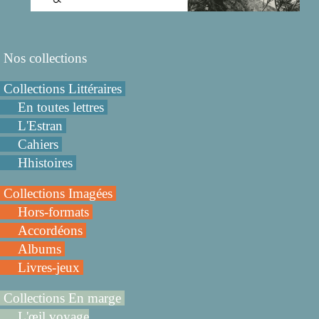
Nos collections
Collections Littéraires
En toutes lettres
L'Estran
Cahiers
Hhistoires
Collections Imagées
Hors-formats
Accordéons
Albums
Livres-jeux
Collections En marge
L'œil voyage