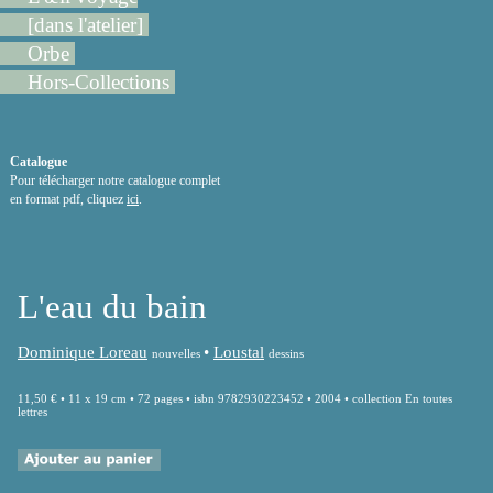
[dans l'atelier]
Orbe
Hors-Collections
Catalogue
Pour télécharger notre catalogue complet
en format pdf, cliquez
ici
.
L'eau du bain
Dominique Loreau
•
Loustal
nouvelles
dessins
11,50 € • 11 x 19 cm • 72 pages • isbn 9782930223452 • 2004 • collection En toutes
lettres