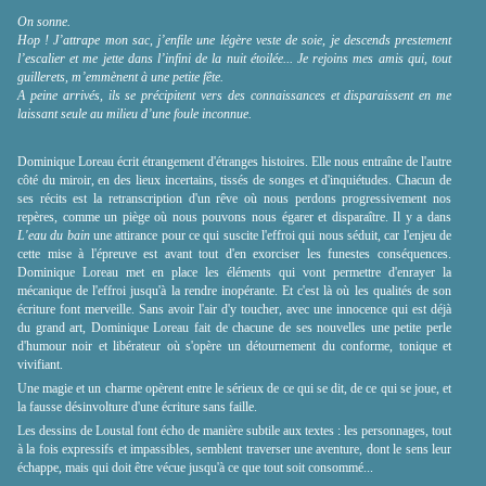
On sonne.
Hop ! J’attrape mon sac, j’enfile une légère veste de soie, je descends prestement
l’escalier et me jette dans l’infini de la nuit étoilée... Je rejoins mes amis qui, tout
guillerets, m’emmènent à une petite fête.
A peine arrivés, ils se précipitent vers des connaissances et disparaissent en me
laissant seule au milieu d’une foule inconnue.
Dominique Loreau écrit étrangement d'étranges histoires. Elle nous entraîne de l'autre
côté du miroir, en des lieux incertains, tissés de songes et d'inquiétudes. Chacun de
ses récits est la retranscription d'un rêve où nous perdons progressivement nos
repères, comme un piège où nous pouvons nous égarer et disparaître. Il y a dans
L'eau du bain
une attirance pour ce qui suscite l'effroi qui nous séduit, car l'enjeu de
cette mise à l'épreuve est avant tout d'en exorciser les funestes conséquences.
Dominique Loreau met en place les éléments qui vont permettre d'enrayer la
mécanique de l'effroi jusqu'à la rendre inopérante. Et c'est là où les qualités de son
écriture font merveille. Sans avoir l'air d'y toucher, avec une innocence qui est déjà
du grand art, Dominique Loreau fait de chacune de ses nouvelles une petite perle
d'humour noir et libérateur où s'opère un détournement du conforme, tonique et
vivifiant.
Une magie et un charme opèrent entre le sérieux de ce qui se dit, de ce qui se joue, et
la fausse désinvolture d'une écriture sans faille.
Les dessins de Loustal font écho de manière subtile aux textes : les personnages, tout
à la fois expressifs et impassibles, semblent traverser une aventure, dont le sens leur
échappe, mais qui doit être vécue jusqu'à ce que tout soit consommé...