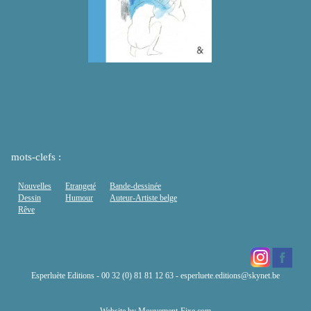
mots-clefs :
Nouvelles
Etrangeté
Bande-dessinée
Dessin
Humour
Auteur-Artiste belge
Rêve
Esperluète Editions - 00 32 (0) 81 81 12 63 -
esperluete.editions@skynet.be