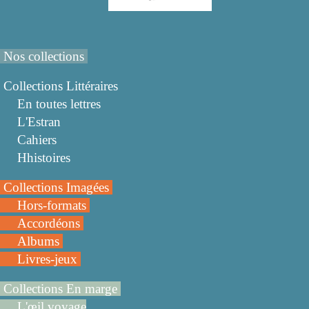
Nos collections
Collections Littéraires
En toutes lettres
L'Estran
Cahiers
Hhistoires
Collections Imagées
Hors-formats
Accordéons
Albums
Livres-jeux
Collections En marge
L'œil voyage