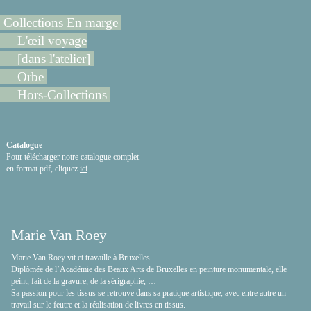
Collections En marge
L'œil voyage
[dans l'atelier]
Orbe
Hors-Collections
Catalogue
Pour télécharger notre catalogue complet
en format pdf, cliquez
ici
.
Marie Van Roey
Marie Van Roey vit et travaille à Bruxelles.
Diplômée de l’Académie des Beaux Arts de Bruxelles en peinture monumentale, elle
peint, fait de la gravure, de la sérigraphie, …
Sa passion pour les tissus se retrouve dans sa pratique artistique, avec entre autre un
travail sur le feutre et la réalisation de livres en tissus.