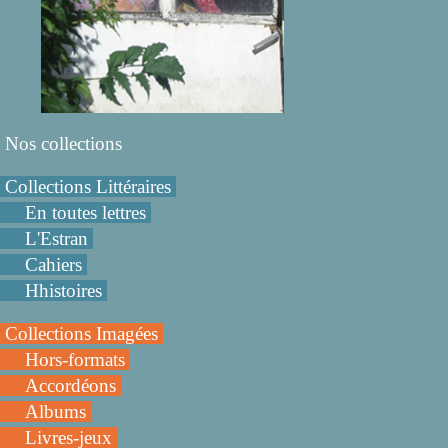
Nos collections
Collections Littéraires
En toutes lettres
L'Estran
Cahiers
Hhistoires
Collections Imagées
Hors-formats
Accordéons
Albums
Livres-jeux