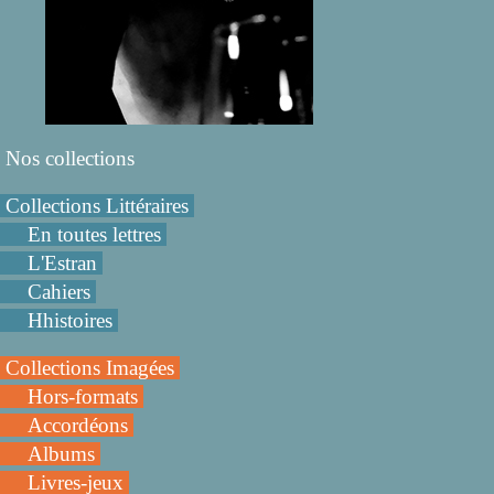
Nos collections
Collections Littéraires
En toutes lettres
L'Estran
Cahiers
Hhistoires
Collections Imagées
Hors-formats
Accordéons
Albums
Livres-jeux