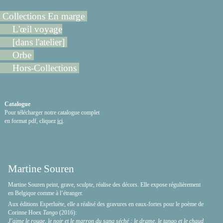
Collections En marge
L'œil voyage
[dans l'atelier]
Orbe
Hors-Collections
Catalogue
Pour télécharger notre catalogue complet
en format pdf, cliquez
ici
.
Martine Souren
Martine Souren peint, grave, sculpte, réalise des décors. Elle expose régulièrement
en Belgique comme à l’étranger.
Aux éditions Esperluète, elle a réalisé des gravures en eaux-fortes pour le poème de
Corinne Hoex
Tango
(2016):
J’aime le rouge, le noir et le marron du sang séché ; le drame, le tango et le chaud