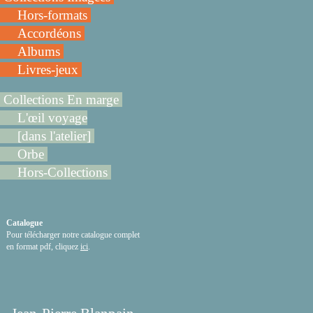
Hors-formats
Accordéons
Albums
Livres-jeux
Collections En marge
L'œil voyage
[dans l'atelier]
Orbe
Hors-Collections
Catalogue
Pour télécharger notre catalogue complet
en format pdf, cliquez
ici
.