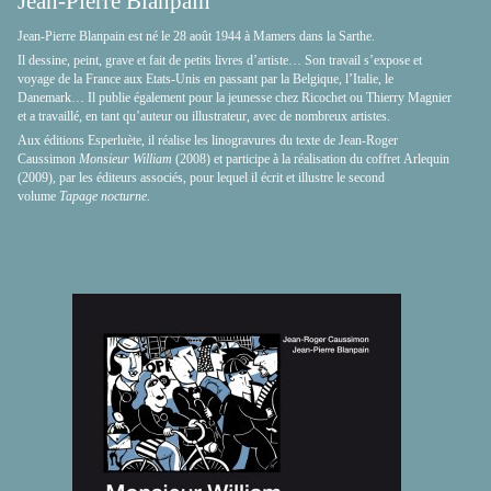
Jean-Pierre Blanpain
Jean-Pierre Blanpain est né le 28 août 1944 à Mamers dans la Sarthe.
Il dessine, peint, grave et fait de petits livres d’artiste… Son travail s’expose et
voyage de la France aux Etats-Unis en passant par la Belgique, l’Italie, le
Danemark… Il publie également pour la jeunesse chez Ricochet ou Thierry Magnier
et a travaillé, en tant qu’auteur ou illustrateur, avec de nombreux artistes.
Aux éditions Esperluète, il réalise les linogravures du texte de Jean-Roger
Caussimon
Monsieur William
(2008) et participe à la réalisation du coffret Arlequin
(2009), par les éditeurs associés, pour lequel il écrit et illustre le second
volume
Tapage nocturne
.