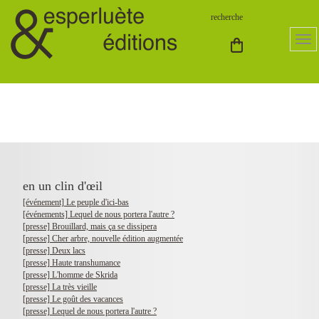
en un clin d'œil
[événement] Le peuple d'ici-bas
[événements] Lequel de nous portera l'autre ?
[presse] Brouillard, mais ça se dissipera
[presse] Cher arbre, nouvelle édition augmentée
[presse] Deux lacs
[presse] Haute transhumance
[presse] L'homme de Skrida
[presse] La très vieille
[presse] Le goût des vacances
[presse] Lequel de nous portera l'autre ?