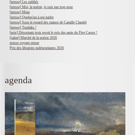
[presse] Les oubliés
[presse] Moi, la poésie, je suis pas trop pour
[presse] Mota
[presse] Quelqu'un à qui parler
[presse] Sous le regard des statues de Camille Claudel
[presse] Tupilaks !
[prix] Désormais trois reçoit le prix des amis du Père Castor !
[salon] Marché de la poésie 2026
presse voyage retour
Prix des librairies indépendantes 2026
agenda