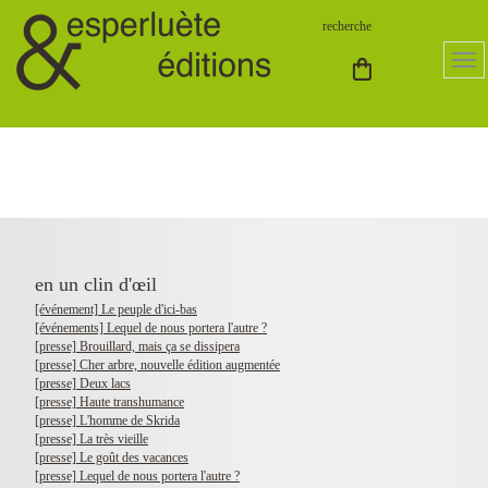
en un clin d'œil
[événement] Le peuple d'ici-bas
[événements] Lequel de nous portera l'autre ?
[presse] Brouillard, mais ça se dissipera
[presse] Cher arbre, nouvelle édition augmentée
[presse] Deux lacs
[presse] Haute transhumance
[presse] L'homme de Skrida
[presse] La très vieille
[presse] Le goût des vacances
[presse] Lequel de nous portera l'autre ?