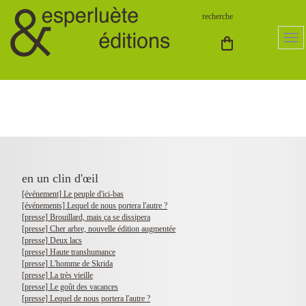
en un clin d'œil
[événement] Le peuple d'ici-bas
[événements] Lequel de nous portera l'autre ?
[presse] Brouillard, mais ça se dissipera
[presse] Cher arbre, nouvelle édition augmentée
[presse] Deux lacs
[presse] Haute transhumance
[presse] L'homme de Skrida
[presse] La très vieille
[presse] Le goût des vacances
[presse] Lequel de nous portera l'autre ?