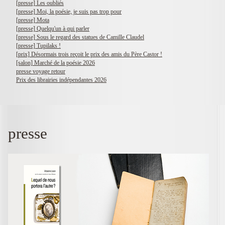
[presse] Les oubliés
[presse] Moi, la poésie, je suis pas trop pour
[presse] Mota
[presse] Quelqu'un à qui parler
[presse] Sous le regard des statues de Camille Claudel
[presse] Tupilaks !
[prix] Désormais trois reçoit le prix des amis du Père Castor !
[salon] Marché de la poésie 2026
presse voyage retour
Prix des librairies indépendantes 2026
presse