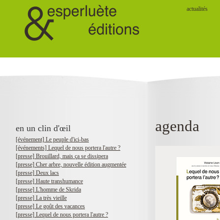
actualités
agenda
en un clin d'œil
[événement] Le peuple d'ici-bas
[événements] Lequel de nous portera l'autre ?
[presse] Brouillard, mais ça se dissipera
[presse] Cher arbre, nouvelle édition augmentée
[presse] Deux lacs
[presse] Haute transhumance
[presse] L'homme de Skrida
[presse] La très vieille
[presse] Le goût des vacances
[presse] Lequel de nous portera l'autre ?