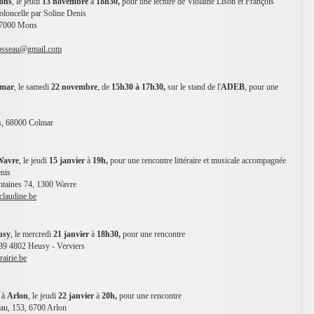
ons
, le jeudi
13 n
ovembre
à
18h30,
pour une lecture de Violaine Lison et François
loncelle par Soline Denis
, 7000 Mons
.losseau@gmail.com
lmar
, le samedi
22 novembre
, de
15h30 à 17h30,
sur le stand de l'
ADEB
, pour une
s, 68000 Colmar
Wavre
, le jeudi
15 janvier
à
19h,
pour une rencontre littéraire et musicale accompagnée
enis
ontaines 74, 1300 Wavre
claudine.be
usy
, le mercredi
21 janvier
à
18h30,
pour une rencontre
39 4802 Heusy - Verviers
rairie.be
n à
Arlon
, le jeudi
22 janvier
à
20h,
pour une rencontre
au, 153, 6700 Arlon