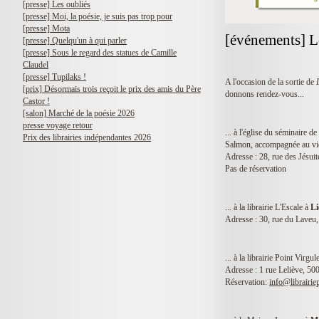
[presse] Les oubliés
[presse] Moi, la poésie, je suis pas trop pour
[presse] Mota
[événements] Le
[presse] Quelqu'un à qui parler
[presse] Sous le regard des statues de Camille
Claudel
[presse] Tupilaks !
A l'occasion de la sortie de
[prix] Désormais trois reçoit le prix des amis du Père
donnons rendez-vous...
Castor !
[salon] Marché de la poésie 2026
presse voyage retour
... à l'église du séminaire de
Prix des librairies indépendantes 2026
Salmon, accompagnée au vio
Adresse : 28, rue des Jésui
Pas de réservation
... à la librairie L'Escale à
Li
Adresse : 30, rue du Laveu
... à la librairie Point Virgul
Adresse : 1 rue Leliève, 5
Réservation:
info@librairie