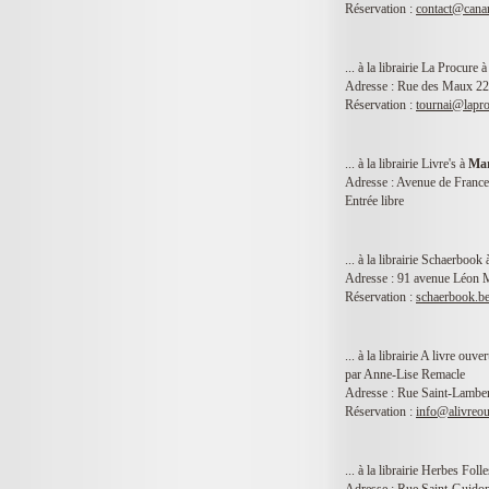
Réservation :
contact@cana
... à la librairie La Procure 
Adresse : Rue des Maux 22
Réservation :
tournai@lapr
... à la librairie Livre's à
Mar
Adresse : Avenue de Franc
Entrée libre
... à la librairie Schaerbook
Adresse :
91 avenue Léon 
Réservation :
schaerbook.b
... à la librairie A livre ouve
par Anne-Lise Remacle
Adresse : Rue Saint-Lambe
Réservation :
info@alivreou
... à la librairie Herbes Foll