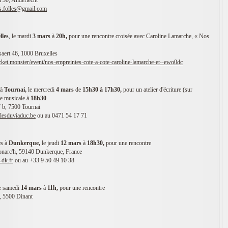
 30, Anderlecht
bes.folles@gmail.com
lles
, le mardi
3 mars
à
20h,
pour une rencontre croisée avec Caroline Lamarche, « Nos
aert 46, 1000 Bruxelles
ticket.monster/event/nos-empreintes-cote-a-cote-caroline-lamarche-et--ewo0dc
 à
Tournai,
le mercredi
4
mars
de
1
5h30 à 17h30,
pour un atelier d'écriture (sur
re musicale à
18h30
 b, 7500 Tournai
llesduviaduc.be
ou au 0471 54 17 71
es à
Dunkerque,
le jeudi
12
mars
à
18h30,
pour une rencontre
Ronarc'h, 59140 Dunkerque, France
-dk.fr
ou au +33 9 50 49 10 38
e samedi
14
mars
à
11h,
pour une rencontre
, 5500 Dinant