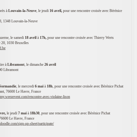
Après à
Louvain-la-Neuve
, le jeudi
16 avril,
pour une rencontre croisée avec Bérénice
 3, 1348 Louvain-la-Neuve
uzerne, le samedi
18 avril
à
17h,
pour une rencontre croisée avec Thierry Werts
e 20, 1030 Bruxelles
d.be
lire à
Libramont
, le dimanche
26 avril
00 Libramont
Normandie
, le mercredi
6 mai
à
18h
, pour une rencontre croisée avec Bérénice Pichat
iant, 76600 Le Havre, France
//my.weezevent.com/rencontre-avec-violaine-lison
vre,
le jeudi
7 mai
à
18h30
, pour une rencontre croisée avec Bérénice Pichat
 76600 Le Havre, France
//doodle.com/sign-up-sheet/participate/