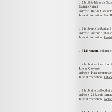
... à la bibliothèque du Gaz
Nathalie Roland
Adresse : Rue du Gazomètr
Infos et réservation : 064 3
... à la librairie Le Baobab à
Adresse : Avenue Alphonse 
Infos et réservation :
librai
... à
Libramont
, le dimanc
... à la librairie Once Upon
Livyns-Ottevaere
Adresse :
Place communale 
Infos et réservation :
linka
... à la librairie La Bouilloi
Adresse : 22 Rue de l'Ami
Infos et réservation :
contac