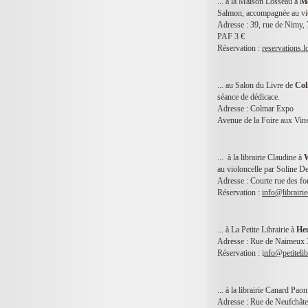
... à la Maison Losseau à
M
Salmon, accompagnée au vio
Adresse : 39, rue de Nimy
PAF 3 €
Réservation :
reservations
... au Salon du Livre de
Co
séance de dédicace.
Adresse : Colmar Expo
Avenue de la Foire aux Vin
... à la librairie Claudine à
au violoncelle par Soline D
Adresse : Courte rue des f
Réservation :
info@librairie
... à La Petite Librairie à
He
Adresse : Rue de Naimeux 
Réservation : i
nfo@petitelib
... à la librairie Canard Pao
Adresse : Rue de Neufchâte