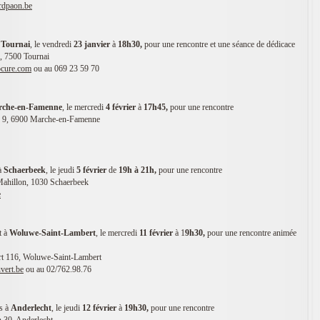
rdpaon.be
à
Tournai
, le vendredi
23 janvier
à
18h30,
pour une rencontre et une séance de dédicace
, 7500 Tournai
ocure.com
ou au 069 23 59 70
che-en-Famenne
, le mercredi
4 février
à
17h45,
pour une rencontre
e 9, 6900 Marche-en-Famenne
 à
Schaerbeek
, le jeudi
5 février
de
19h à 21h,
pour une rencontre
Mahillon,
1030 Schaerbeek
e
rt à
Woluwe-Saint-Lambert
, le mercredi
11 février
à 1
9h30,
pour une rencontre animée
rt 116, Woluwe-Saint-Lambert
vert.be
ou au 02/762.98.76
es à
Anderlecht
, le jeudi
12 février
à
19h30,
pour une rencontre