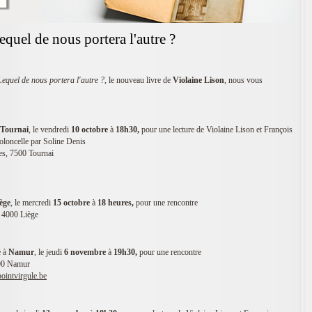
quel de nous portera l'autre ?
Lequel de nous portera l'autre ?
, le nouveau livre de
Violaine Lison
, nous vous
Tournai
, le vendredi
10 octobre
à
18h30,
pour une lecture de Violaine Lison et François
loncelle par Soline Denis
tes, 7500 Tournai
ège
, le mercredi
15 octobre
à
18 heures,
pour une rencontre
, 4000 Liège
e à
Namur
, le jeudi
6 novembre
à
19h30,
pour une rencontre
000 Namur
pointvirgule.be