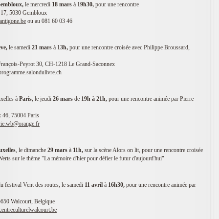
embloux
,
le mercredi
18
mars
à
19h30,
pour une rencontre
u 17, 5030 Gembloux
eantigone.be
ou au 081 60 03 46
ve
,
le samedi
21
mars
à
13h,
pour une rencontre croisée avec Philippe Broussard,
 François-Peyrot 30, CH-1218 Le Grand-Saconnex
ur programme.salondulivre.ch
uxelles à
Paris,
le jeudi
26 mars
de
19h à 21h,
pour une rencontre animée par Pierre
 46, 75004 Paris
irie.wb@orange.fr
uxelles
, le dimanche
29 mars
à
11h,
sur la scène Alors on lit, pour une rencontre croisée
erts sur le thème "La mémoire d'hier pour défier le futur d'aujourd'hui"
du festival Vent des routes, le samedi
11 avril
à
16h30,
pour une rencontre animée par
5650 Walcourt, Belgique
entreculturelwalcourt.be