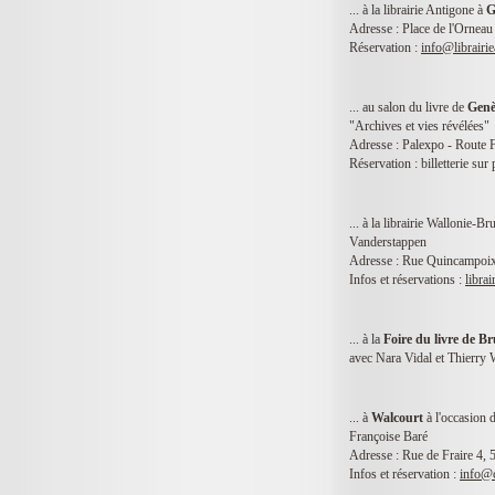
... à la librairie Antigone à
G
Adresse : Place de l'Ornea
Réservation :
info@librairi
... au salon du livre de
Genè
"Archives et vies révélées"
Adresse : Palexpo - Route
Réservation : billetterie s
... à la librairie Wallonie-Br
Vanderstappen
Adresse : Rue Quincampoix
Infos et réservations :
libra
... à la
Foire du livre de Br
avec Nara Vidal et Thierry W
... à
Walcourt
à l'occasion 
Françoise Baré
Adresse : Rue de Fraire 4, 
Infos et réservation :
info@c