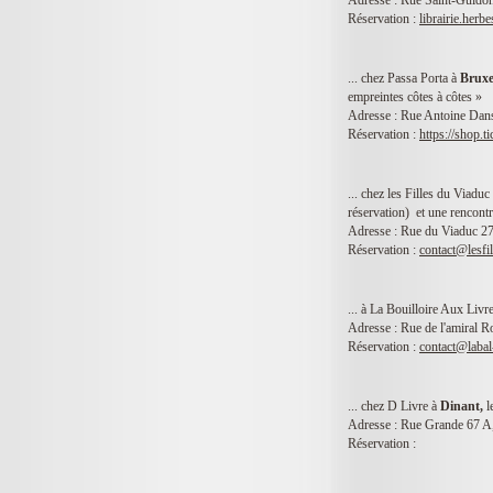
Adresse : Rue Saint-Guidon
Réservation :
librairie.her
... chez Passa Porta à
Bruxe
empreintes côtes à côtes »
Adresse : Rue Antoine Dans
Réservation :
https://shop.
... chez les Filles du Viaduc
réservation) et une rencont
Adresse : Rue du Viaduc 27
Réservation :
contact@lesfi
... à La Bouilloire Aux Livr
Adresse : Rue de l'amiral 
Réservation :
contact@labal
... chez D Livre à
Dinant,
l
Adresse : Rue Grande 67 A
Réservation :