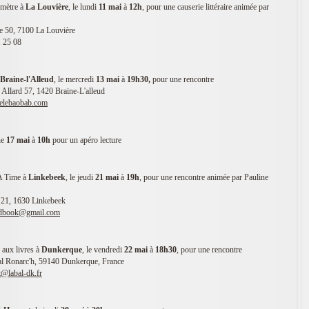
omètre à
La Louvière
, le lundi
11 mai
à
12h
, pour une causerie littéraire animée par
e 50, 7100 La Louvière
1 25 08
Braine-l'Alleud
, le mercredi
13 mai
à
19h30,
pour une rencontre
Allard 57, 1420 Braine-L'alleud
rielebaobab.com
he
17 mai
à
10h
pour un apéro lecture
 A Time à
Linkebeek
, le jeudi
21 mai
à
19h
, pour une rencontre animée par
Pauline 
21, 1630 Linkebeek 
ndbook@gmail.com
re aux livres à
Dunkerque
, le vendredi
22 mai
à
18h30
, pour une rencontre
ral Ronarc'h, 59140 Dunkerque, France
t@labal-dk.fr