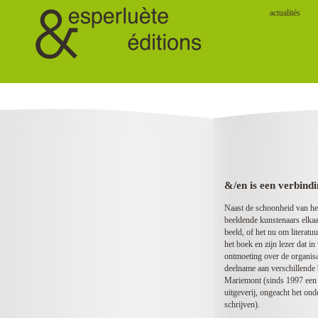
actualités
&/en is een verbindi
Naast de schoonheid van het
beeldende kunstenaars elkaa
beeld, of het nu om literatu
het boek en zijn lezer dat i
ontmoeting over de organisat
deelname aan verschillende
Mariemont (sinds 1997 een 
uitgeverij, ongeacht het on
schrijven).