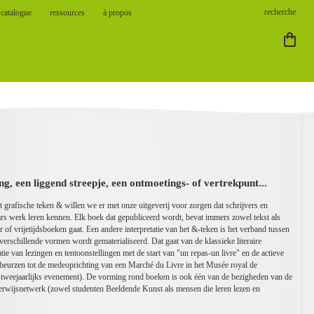
catalogue
ressources
à propos
ng, een liggend streepje, een ontmoetings- of vertrekpunt...
 grafische teken & willen we er met onze uitgeverij voor zorgen dat schrijvers en
rs werk leren kennen. Elk boek dat gepubliceerd wordt, bevat immers zowel tekst als
ur of vrijetijdsboeken gaat. Een andere interpretatie van het &-teken is het verband tussen
n verschillende vormen wordt gematerialiseerd. Dat gaat van de klassieke literaire
ie van lezingen en tentoonstellingen met de start van "un repas-un livre" en de actieve
 beurzen tot de medeoprichting van een Marché du Livre in het Musée royal de
tweejaarlijks evenement). De vorming rond boeken is ook één van de bezigheden van de
derwijsnetwerk (zowel studenten Beeldende Kunst als mensen die leren lezen en