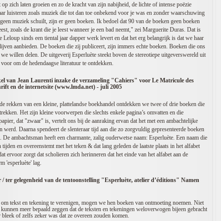
 op zich laten groeien en zo de kracht van zijn nabijheid, de lichte of intense poëzie
rnaar luisteren zoals muziek die tot dan toe onbekend voor je was en zonder waarschuwing
 geen muziek schuilt, zijn er geen boeken. Ik bedoel dat 90 van de boeken geen boeken
leest, zoals de krant die je leest wanneer je een bad neemt," zei Marguerite Duras. Dat is
eloup sinds een tiental jaar dapper werk levert en dat het erg belangrijk is dat we haar
ijven aanbieden. De boeken die zij publiceert, zijn immers echte boeken. Boeken die ons
e we willen delen. De uitgeverij Esperluète steekt boven de stereotiepe uitgeverswereld uit
r voor om de hedendaagse literatuur te ontdekken.
ikel van Jean Laurenti inzake de verzameling "Cahiers" voor Le Matricule des
hrift en de internetsite (www.lmda.net) - juli 2005
e rekken van een kleine, plattelandse boekhandel ontdekken we twee of drie boeken die
trekken. Het zijn kleine voorwerpen die slechts enkele pagina’s omvatten en die
apier, dat "zwaar" is, vertelt ons bij de aanraking ervan dat het met een ambachtelijke
erd. Daarna spendeert de slenteraar tijd aan die zo zorgvuldig gepresenteerde boeken
n. De ambachtsman heeft een charmante, zalig ouderwetse naam: Esperluète. Een naam die
 tijden en overeenstemt met het teken & dat lang geleden de laatste plaats in het alfabet
dat ervoor zorgt dat scholieren zich herinneren dat het einde van het alfabet aan de
 'esperluète' lag.
 / ter gelegenheid van de tentoonstelling "Esperluète, atelier d’éditions" Namen
 om tekst en tekening te verenigen, mogen we hen boeken van ontmoeting noemen. Niet
e kunnen meer bepaald zeggen dat de teksten en tekeningen weloverwogen bijeen gebracht
 bleek of zelfs zeker was dat ze overeen zouden komen.