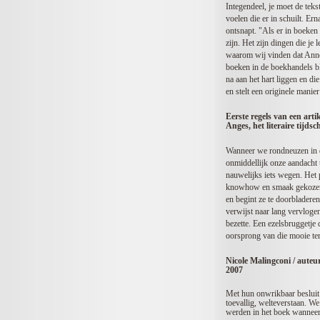
Integendeel, je moet de tekst
voelen die er in schuilt. E
ontsnapt. "Als er in boeken
zijn. Het zijn dingen die je 
waarom wij vinden dat Anne L
boeken in de boekhandels bl
na aan het hart liggen en di
en stelt een originele manie
Eerste regels van een art
Anges, het literaire tijdsc
Wanneer we rondneuzen in d
onmiddellijk onze aandacht 
nauwelijks iets wegen. Het p
knowhow en smaak gekozen w
en begint ze te doorbladere
verwijst naar lang vervlogen
bezette. Een ezelsbruggetje 
oorsprong van die mooie term
Nicole Malingconi / auteur
2007
Met hun onwrikbaar besluit
toevallig, welteverstaan. W
werden in het boek wanneer