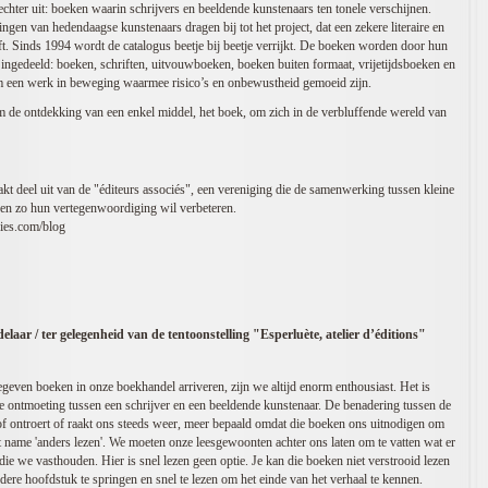
echter uit: boeken waarin schrijvers en beeldende kunstenaars ten tonele verschijnen.
ingen van hedendaagse kunstenaars dragen bij tot het project, dat een zekere literaire en
eft. Sinds 1994 wordt de catalogus beetje bij beetje verrijkt. De boeken worden door hun
ingedeeld: boeken, schriften, uitvouwboeken, boeken buiten formaat, vrijetijdsboeken en
om een werk in beweging waarmee risico’s en onbewustheid gemoeid zijn.
om de ontdekking van een enkel middel, het boek, om zich in de verbluffende wereld van
akt deel uit van de "éditeurs associés", een vereniging die de samenwerking tussen kleine
 en zo hun vertegenwoordiging wil verbeteren.
cies.com/blog
laar / ter gelegenheid van de tentoonstelling "Esperluète, atelier d’éditions"
egeven boeken in onze boekhandel arriveren, zijn we altijd enorm enthousiast. Het is
 ontmoeting tussen een schrijver en een beeldende kunstenaar. De benadering tussen de
f ontroert of raakt ons steeds weer, meer bepaald omdat die boeken ons uitnodigen om
t name 'anders lezen'. We moeten onze leesgewoonten achter ons laten om te vatten wat er
 die we vasthouden. Hier is snel lezen geen optie. Je kan die boeken niet verstrooid lezen
dere hoofdstuk te springen en snel te lezen om het einde van het verhaal te kennen.