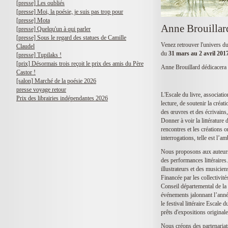
[presse] Les oubliés
[presse] Moi, la poésie, je suis pas trop pour
[presse] Mota
Anne Brouillard
[presse] Quelqu'un à qui parler
[presse] Sous le regard des statues de Camille
Venez retrouver l'univers d
Claudel
du
31 mars au 2 avril 201
[presse] Tupilaks !
[prix] Désormais trois reçoit le prix des amis du Père
Anne Brouillard dédicacera 
Castor !
[salon] Marché de la poésie 2026
presse voyage retour
L'Escale du livre, associati
Prix des librairies indépendantes 2026
lecture, de soutenir la créat
des œuvres et des écrivains, 
Donner à voir la littérature
rencontres et les créations 
interrogations, telle est l’
Nous proposons aux auteurs e
des performances littéraires.
illustrateurs et des musicie
Financée par les collectivi
Conseil départemental de la
événements jalonnant l’année
le festival littéraire Escale 
prêts d'expositions originale
Nous créons des partenariats