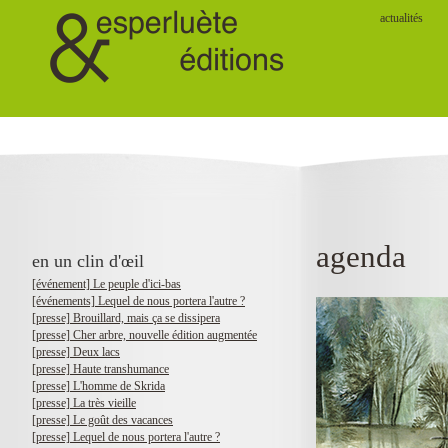
actualités
agenda
en un clin d'œil
[événement] Le peuple d'ici-bas
[événements] Lequel de nous portera l'autre ?
[presse] Brouillard, mais ça se dissipera
[presse] Cher arbre, nouvelle édition augmentée
[presse] Deux lacs
[presse] Haute transhumance
[presse] L'homme de Skrida
[presse] La très vieille
[presse] Le goût des vacances
[presse] Lequel de nous portera l'autre ?