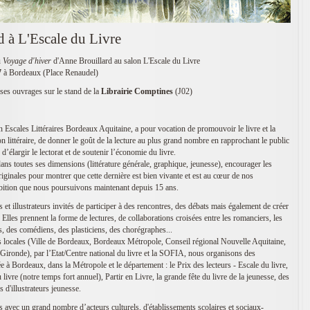
 à L'Escale du Livre
u
Voyage d'hiver
d'Anne Brouillard au salon L'Escale du Livre
7
à Bordeaux (Place Renaudel)
ses ouvrages sur le stand de la
Librairie Comptines
(J02)
on Escales Littéraires Bordeaux Aquitaine, a pour vocation de promouvoir le livre et la
ion littéraire, de donner le goût de la lecture au plus grand nombre en rapprochant le public
d’élargir le lectorat et de soutenir l’économie du livre.
 dans toutes ses dimensions (littérature générale, graphique, jeunesse), encourager les
originales pour montrer que cette dernière est bien vivante et est au cœur de nos
ambition que nous poursuivons maintenant depuis 15 ans.
t illustrateurs invités de participer à des rencontres, des débats mais également de créer
 Elles prennent la forme de lectures, de collaborations croisées entre les romanciers, les
ns, des comédiens, des plasticiens, des chorégraphes...
tés locales (Ville de Bordeaux, Bordeaux Métropole, Conseil régional Nouvelle Aquitaine,
 Gironde), par l’Etat/Centre national du livre et la SOFIA, nous organisons des
 à Bordeaux, dans la Métropole et le département : le Prix des lecteurs - Escale du livre,
du livre (notre temps fort annuel), Partir en Livre, la grande fête du livre de la jeunesse, des
s d'illustrateurs jeunesse.
 avec un grand nombre d’acteurs culturels, d'établissements scolaires et sociaux-