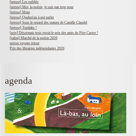
[presse] Les oubliés
[presse] Moi, la poésie, je suis pas trop pour
[presse] Mota
[presse] Quelqu'un à qui parler
[presse] Sous le regard des statues de Camille Claudel
[presse] Tupilaks !
[prix] Désormais trois reçoit le prix des amis du Père Castor !
[salon] Marché de la poésie 2026
presse voyage retour
Prix des librairies indépendantes 2026
agenda