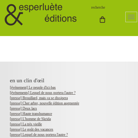
en un clin d'œil
[événement] Le peuple d'ici-bas
[événements] Lequel de nous portera l'autre ?
[presse] Brouillard, mais ça se dissipera
[presse] Cher arbre, nouvelle édition augmentée
[presse] Deux lacs
[presse] Haute transhumance
[presse] L'homme de Skrida
[presse] La très vieille
[presse] Le goût des vacances
[presse] Lequel de nous portera l'autre ?