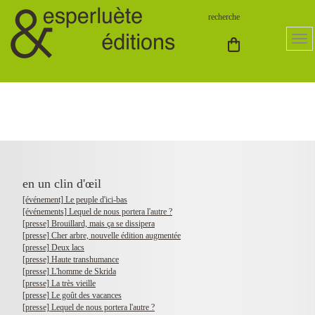
en un clin d'œil
[événement] Le peuple d'ici-bas
[événements] Lequel de nous portera l'autre ?
[presse] Brouillard, mais ça se dissipera
[presse] Cher arbre, nouvelle édition augmentée
[presse] Deux lacs
[presse] Haute transhumance
[presse] L'homme de Skrida
[presse] La très vieille
[presse] Le goût des vacances
[presse] Lequel de nous portera l'autre ?