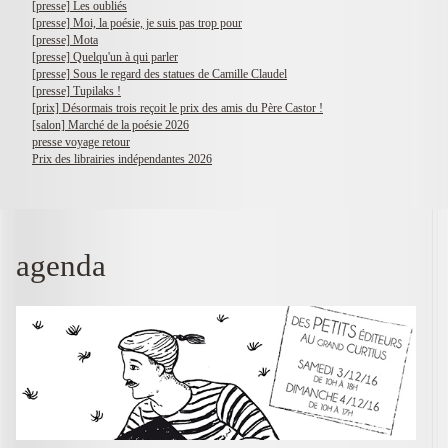
[presse] Les oubliés
[presse] Moi, la poésie, je suis pas trop pour
[presse] Mota
[presse] Quelqu'un à qui parler
[presse] Sous le regard des statues de Camille Claudel
[presse] Tupilaks !
[prix] Désormais trois reçoit le prix des amis du Père Castor !
[salon] Marché de la poésie 2026
presse voyage retour
Prix des librairies indépendantes 2026
agenda