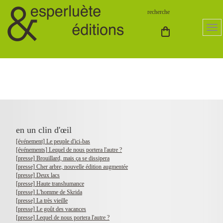
en un clin d'œil
[événement] Le peuple d'ici-bas
[événements] Lequel de nous portera l'autre ?
[presse] Brouillard, mais ça se dissipera
[presse] Cher arbre, nouvelle édition augmentée
[presse] Deux lacs
[presse] Haute transhumance
[presse] L'homme de Skrida
[presse] La très vieille
[presse] Le goût des vacances
[presse] Lequel de nous portera l'autre ?