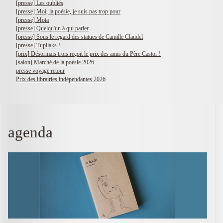
[presse] Les oubliés
[presse] Moi, la poésie, je suis pas trop pour
[presse] Mota
[presse] Quelqu'un à qui parler
[presse] Sous le regard des statues de Camille Claudel
[presse] Tupilaks !
[prix] Désormais trois reçoit le prix des amis du Père Castor !
[salon] Marché de la poésie 2026
presse voyage retour
Prix des librairies indépendantes 2026
agenda