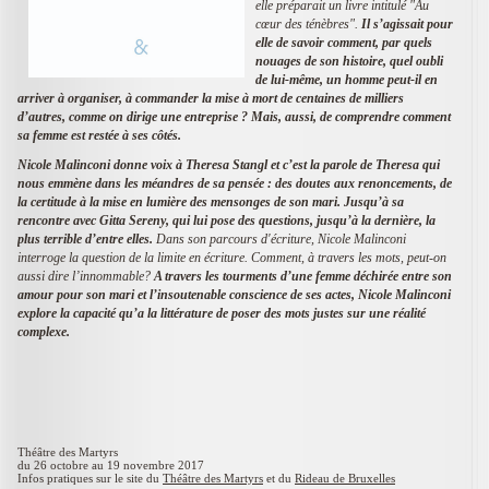
elle préparait un livre intitulé "Au
cœur des ténèbres".
Il s’agissait pour
elle de savoir comment, par quels
nouages de son histoire, quel oubli
de lui-même, un homme peut-il en
arriver à organiser, à commander la mise à mort de centaines de milliers
d’autres, comme on dirige une entreprise ? Mais, aussi, de comprendre comment
sa femme est restée à ses côtés.
Nicole Malinconi donne voix à Theresa Stangl et c’est la parole de Theresa qui
nous emmène dans les méandres de sa pensée : des doutes aux renoncements, de
la certitude à la mise en lumière des mensonges de son mari. Jusqu’à sa
rencontre avec Gitta Sereny, qui lui pose des questions, jusqu’à la dernière, la
plus terrible d’entre elles.
Dans son parcours d'écriture, Nicole Malinconi
interroge la question de la limite en écriture. Comment, à travers les mots, peut-on
aussi dire l’innommable?
A travers les tourments d’une femme déchirée entre son
amour pour son mari et l’insoutenable conscience de ses actes, Nicole Malinconi
explore la capacité qu’a la littérature de poser des mots justes sur une réalité
complexe.
Théâtre des Martyrs
du 26 octobre au 19 novembre 2017
Infos pratiques sur le site du
Théâtre des Martyrs
et du
Rideau de Bruxelles