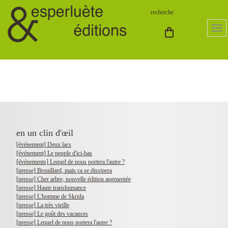
en un clin d'œil
[événement] Deux lacs
[événement] Le peuple d'ici-bas
[événements] Lequel de nous portera l'autre ?
[presse] Brouillard, mais ça se dissipera
[presse] Cher arbre, nouvelle édition augmentée
[presse] Haute transhumance
[presse] L'homme de Skrida
[presse] La très vieille
[presse] Le goût des vacances
[presse] Lequel de nous portera l'autre ?