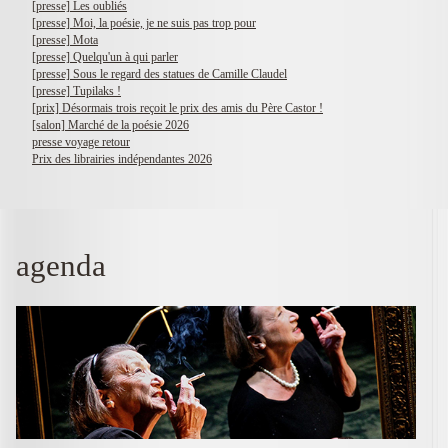
[presse] Les oubliés
[presse] Moi, la poésie, je ne suis pas trop pour
[presse] Mota
[presse] Quelqu'un à qui parler
[presse] Sous le regard des statues de Camille Claudel
[presse] Tupilaks !
[prix] Désormais trois reçoit le prix des amis du Père Castor !
[salon] Marché de la poésie 2026
presse voyage retour
Prix des librairies indépendantes 2026
agenda