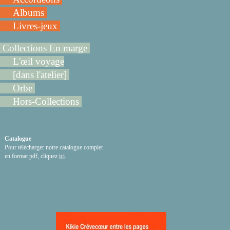
Albums
Livres-jeux
Collections En marge
L'œil voyage
[dans l'atelier]
Orbe
Hors-Collections
Catalogue
Pour télécharger notre catalogue complet
en format pdf, cliquez
ici
.