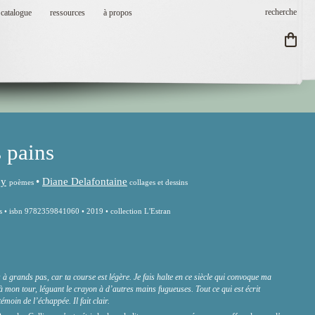
catalogue
ressources
à propos
 pains
oy
•
Diane Delafontaine
poèmes
collages et dessins
s • isbn 9782359841060 • 2019 • collection L'Estran
 à grands pas, car ta course est légère. Je fais halte en ce siècle qui convoque ma
à mon tour, léguant le crayon à d’autres mains fugueuses. Tout ce qui est écrit
émoin de l’échappée. Il fait clair.