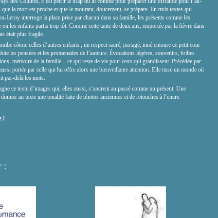
Pays des Collines, c’est pétrir le drap du lit comme pour préparer une offrande pour l’au-
 que la mort est proche et que le mourant, doucement, se prépare. En trois textes qui
n-Leroy interroge la place prise par chacun dans sa famille, les présents comme les
e ou les enfants partis trop tôt. Comme cette tante de deux ans, emportée par la fièvre dans
s était plus fragile.
ombe côtoie celles d’autres enfants ; un respect sacré, partagé, inné entoure ce petit coin
bite les pensées et les promenades de l’auteure. Évocations légères, souvenirs, bribes
tions, mémoire de la famille... ce qui reste de vie pour ceux qui grandissent. Précédée par
 aussi portée par celle qui lui offre alors une bienveillante attention. Elle tisse un monde où
nt par-delà les mots.
ne ce texte d’images qui, elles aussi, s’ancrent au passé comme au présent. Une
e donner au texte une tonalité faite de photos anciennes et de retouches à l’encre.
 !
 :