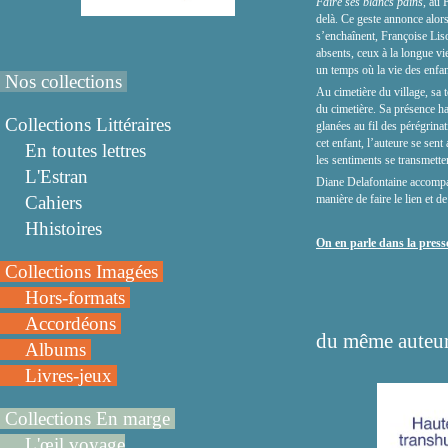
Faire ses blancs pains
, au 
delà. Ce geste annonce alors
s’enchaînent, Françoise Liso
absents, ceux à la longue vi
un temps où la vie des enfant
Nos collections
Au cimetière du village, sa t
du cimetière. Sa présence ha
Collections Littéraires
glanées au fil des pérégrina
cet enfant, l’auteure se sent
En toutes lettres
les sentiments se transmette
L'Estran
Diane Delafontaine accompag
Cahiers
manière de faire le lien et d
Hhistoires
On en parle dans la presse
Collections Imagées
Hors-formats
Accordéons
du même auteur
Albums
Livres-jeux
Collections En marge
L'œil voyage