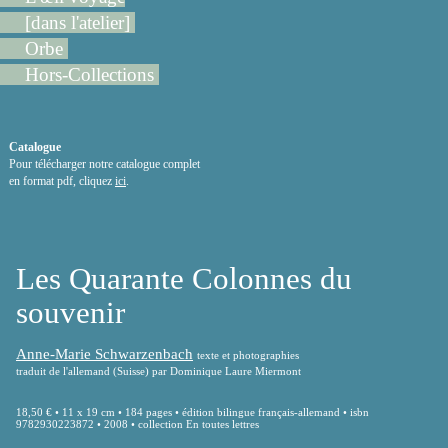
[dans l'atelier]
Orbe
Hors-Collections
Catalogue
Pour télécharger notre catalogue complet
en format pdf, cliquez
ici
.
Les Quarante Colonnes du
souvenir
Anne-Marie Schwarzenbach
texte et photographies
traduit de l'allemand (Suisse) par Dominique Laure Miermont
18,50 € • 11 x 19 cm • 184 pages • édition bilingue français-allemand • isbn
9782930223872 • 2008 • collection En toutes lettres