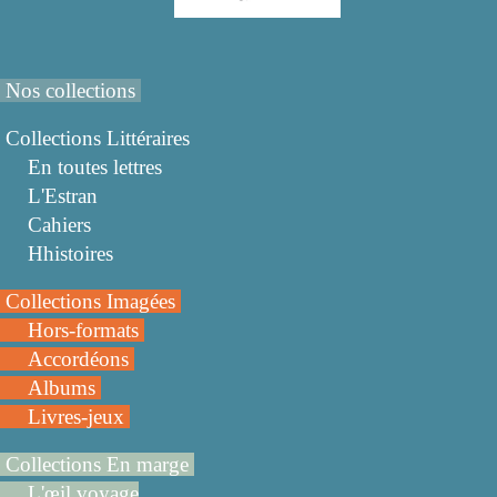
Nos collections
Collections Littéraires
En toutes lettres
L'Estran
Cahiers
Hhistoires
Collections Imagées
Hors-formats
Accordéons
Albums
Livres-jeux
Collections En marge
L'œil voyage