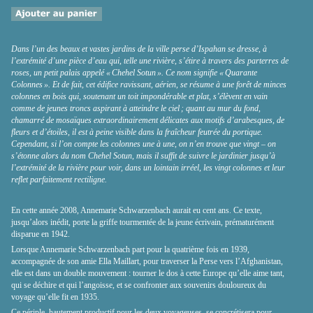
Dans l’un des beaux et vastes jardins de la ville perse d’Ispahan se dresse, à
l’extrémité d’une pièce d’eau qui, telle une rivière, s’étire à travers des parterres de
roses, un petit palais appelé « Chehel Sotun ». Ce nom signifie « Quarante
Colonnes ». Et de fait, cet édifice ravissant, aérien, se résume à une forêt de minces
colonnes en bois qui, soutenant un toit impondérable et plat, s’élèvent en vain
comme de jeunes troncs aspirant à atteindre le ciel ; quant au mur du fond,
chamarré de mosaïques extraordinairement délicates aux motifs d’arabesques, de
fleurs et d’étoiles, il est à peine visible dans la fraîcheur feutrée du portique.
Cependant, si l’on compte les colonnes une à une, on n’en trouve que vingt – on
s’étonne alors du nom Chehel Sotun, mais il suffit de suivre le jardinier jusqu’à
l’extrémité de la rivière pour voir, dans un lointain irréel, les vingt colonnes et leur
reflet parfaitement rectiligne.
En cette année 2008, Annemarie Schwarzenbach aurait eu cent ans. Ce texte,
jusqu’alors inédit, porte la griffe tourmentée de la jeune écrivain, prématurément
disparue en 1942.
Lorsque Annemarie Schwarzenbach part pour la quatrième fois en 1939,
accompagnée de son amie Ella Maillart, pour traverser la Perse vers l’Afghanistan,
elle est dans un double mouvement : tourner le dos à cette Europe qu’elle aime tant,
qui se déchire et qui l’angoisse, et se confronter aux souvenirs douloureux du
voyage qu’elle fit en 1935.
Ce périple, hautement productif pour les deux voyageuses, se concrétisera pour