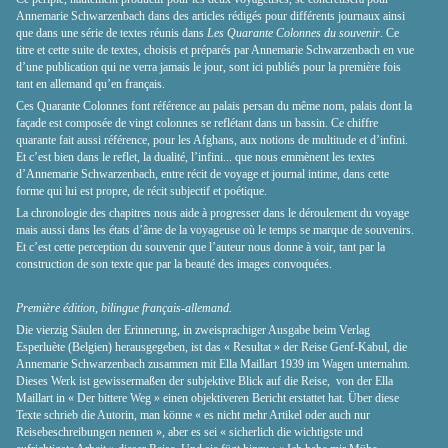
Annemarie Schwarzenbach dans des articles rédigés pour différents journaux ainsi
que dans une série de textes réunis dans
Les Quarante Colonnes du souvenir
. Ce
titre et cette suite de textes, choisis et préparés par Annemarie Schwarzenbach en vue
d’une publication qui ne verra jamais le jour, sont ici publiés pour la première fois
tant en allemand qu’en français.
Ces Quarante Colonnes font référence au palais persan du même nom, palais dont la
façade est composée de vingt colonnes se reflétant dans un bassin. Ce chiffre
quarante fait aussi référence, pour les Afghans, aux notions de multitude et d’infini.
Et c’est bien dans le reflet, la dualité, l’infini... que nous emmènent les textes
d’Annemarie Schwarzenbach, entre récit de voyage et journal intime, dans cette
forme qui lui est propre, de récit subjectif et poétique.
La chronologie des chapitres nous aide à progresser dans le déroulement du voyage
mais aussi dans les états d’âme de la voyageuse où le temps se marque de souvenirs.
Et c’est cette perception du souvenir que l’auteur nous donne à voir, tant par la
construction de son texte que par la beauté des images convoquées.
Première édition, bilingue français-allemand.
Die vierzig Säulen der Erinnerung, in zweisprachiger Ausgabe beim Verlag
Esperluète (Belgien) herausgegeben, ist das « Resultat » der Reise Genf-Kabul, die
Annemarie Schwarzenbach zusammen mit Ella Maillart 1939 im Wagen unternahm.
Dieses Werk ist gewissermaßen der subjektive Blick auf die Reise, von der Ella
Maillart in « Der bittere Weg » einen objektiveren Bericht erstattet hat. Über diese
Texte schrieb die Autorin, man könne « es nicht mehr Artikel oder auch nur
Reisebeschreibungen nennen », aber es sei « sicherlich die wichtigste und