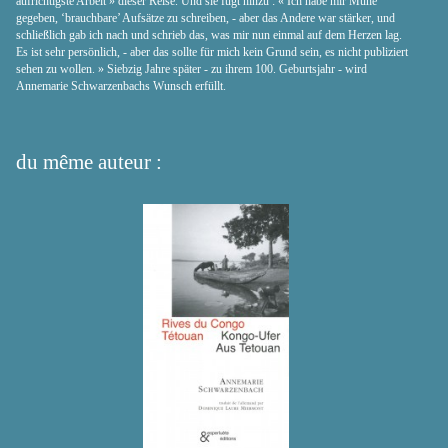
aufrichtigste Arbeit » dieser Reise. Und sie fügt hinzu : « Ich habe mir Mühe
gegeben, ‘brauchbare’ Aufsätze zu schreiben, - aber das Andere war stärker, und
schließlich gab ich nach und schrieb das, was mir nun einmal auf dem Herzen lag.
Es ist sehr persönlich, - aber das sollte für mich kein Grund sein, es nicht publiziert
sehen zu wollen. » Siebzig Jahre später - zu ihrem 100. Geburtsjahr - wird
Annemarie Schwarzenbachs Wunsch erfüllt.
du même auteur :