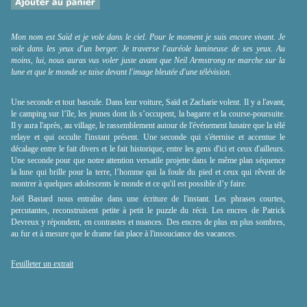
Mon nom est Saïd et je vole dans le ciel. Pour le moment je suis encore vivant. Je
vole dans les yeux d'un berger. Je traverse l'auréole lumineuse de ses yeux. Au
moins, lui, nous auras vus voler juste avant que Neil Armstrong ne marche sur la
lune et que le monde se taise devant l'image bleutée d'une télévision.
Une seconde et tout bascule. Dans leur voiture, Saïd et Zacharie volent. Il y a l'avant,
le camping sur l’île, les jeunes dont ils s’occupent, la bagarre et la course-poursuite.
Il y aura l'après, au village, le rassemblement autour de l'événement lunaire que la télé
relaye et qui occulte l'instant présent. Une seconde qui s'éternise et accentue le
décalage entre le fait divers et le fait historique, entre les gens d'ici et ceux d'ailleurs.
Une seconde pour que notre attention versatile projette dans le même plan séquence
la lune qui brille pour la terre, l’homme qui la foule du pied et ceux qui rêvent de
montrer à quelques adolescents le monde et ce qu'il est possible d’y faire.
Joël Bastard nous entraîne dans une écriture de l'instant. Les phrases courtes,
percutantes, reconstruisent petite à petit le puzzle du récit. Les encres de Patrick
Devreux y répondent, en contrastes et nuances. Des encres de plus en plus sombres,
au fur et à mesure que le drame fait place à l'insouciance des vacances.
Feuilleter un extrait