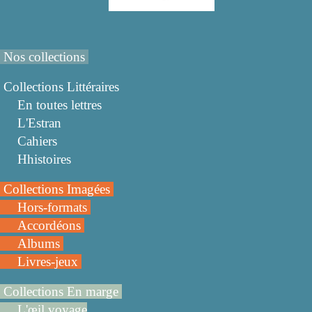
Nos collections
Collections Littéraires
En toutes lettres
L'Estran
Cahiers
Hhistoires
Collections Imagées
Hors-formats
Accordéons
Albums
Livres-jeux
Collections En marge
L'œil voyage