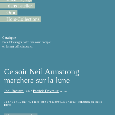
[dans l'atelier]
Orbe
Hors-Collections
Catalogue
Pour télécharger notre catalogue complet
en format pdf, cliquez
ici
.
Ce soir Neil Armstrong
marchera sur la lune
Joël Bastard
•
Patrick Devreux
récit
encres
11 € • 11 x 19 cm • 40 pages • isbn 9782359840391 • 2013 • collection En toutes
lettres