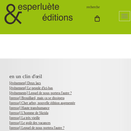
en un clin d'œil
[événement] Deux lacs
[événement] Le peuple d'ici-bas
[événements] Lequel de nous portera l'autre ?
[presse] Brouillard, mais ça se dissipera
[presse] Cher arbre, nouvelle édition augmentée
[presse] Haute transhumance
[presse] L'homme de Skrida
[presse] La très vieille
[presse] Le goût des vacances
[presse] Lequel de nous portera l'autre ?