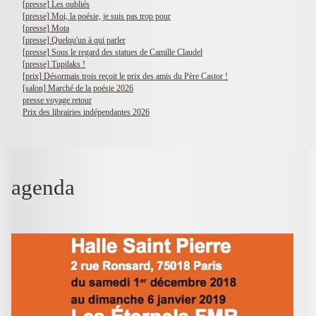
[presse] Les oubliés
[presse] Moi, la poésie, je suis pas trop pour
[presse] Mota
[presse] Quelqu'un à qui parler
[presse] Sous le regard des statues de Camille Claudel
[presse] Tupilaks !
[prix] Désormais trois reçoit le prix des amis du Père Castor !
[salon] Marché de la poésie 2026
presse voyage retour
Prix des librairies indépendantes 2026
agenda