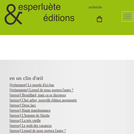
en un clin d'œil
[événement] Le peuple d'ici-bas
[événements] Lequel de nous portera l'autre ?
[presse] Brouillard, mais ça se dissipera
[presse] Cher arbre, nouvelle édition augmentée
[presse] Deux lacs
[presse] Haute transhumance
[presse] L'homme de Skrida
[presse] La très vieille
[presse] Le goût des vacances
[presse] Lequel de nous portera l'autre ?