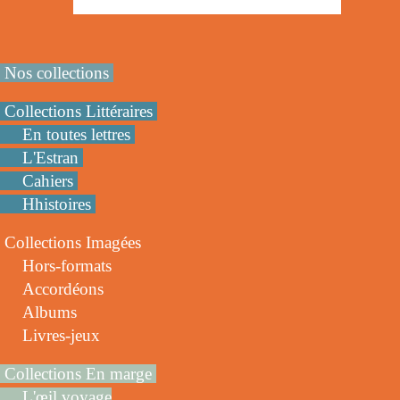
Nos collections
Collections Littéraires
En toutes lettres
L'Estran
Cahiers
Hhistoires
Collections Imagées
Hors-formats
Accordéons
Albums
Livres-jeux
Collections En marge
L'œil voyage