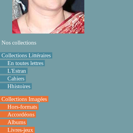
Nos collections
Collections Littéraires
En toutes lettres
L'Estran
Cahiers
Hhistoires
Collections Imagées
Hors-formats
Accordéons
Albums
Livres-jeux