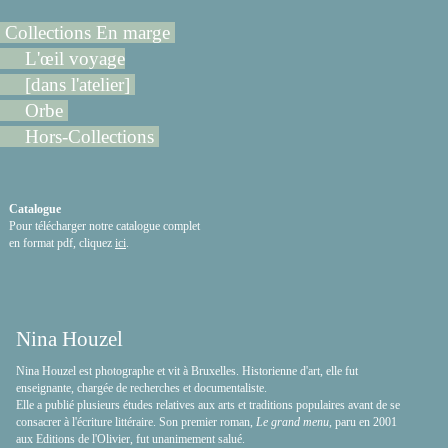
Collections En marge
L'œil voyage
[dans l'atelier]
Orbe
Hors-Collections
Catalogue
Pour télécharger notre catalogue complet
en format pdf, cliquez
ici
.
Nina Houzel
Nina Houzel est photographe et vit à Bruxelles. Historienne d'art, elle fut
enseignante, chargée de recherches et documentaliste.
Elle a publié plusieurs études relatives aux arts et traditions populaires avant de se
consacrer à l'écriture littéraire. Son premier roman,
Le grand menu
, paru en 2001
aux Editions de l'Olivier, fut unanimement salué.