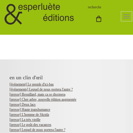
en un clin d'œil
[événement] Le peuple d'ici-bas
[événements] Lequel de nous portera l'autre ?
[presse] Brouillard, mais ça se dissipera
[presse] Cher arbre, nouvelle édition augmentée
[presse] Deux lacs
[presse] Haute transhumance
[presse] L'homme de Skrida
[presse] La très vieille
[presse] Le goût des vacances
[presse] Lequel de nous portera l'autre ?