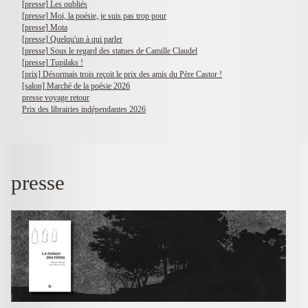
[presse] Les oubliés
[presse] Moi, la poésie, je suis pas trop pour
[presse] Mota
[presse] Quelqu'un à qui parler
[presse] Sous le regard des statues de Camille Claudel
[presse] Tupilaks !
[prix] Désormais trois reçoit le prix des amis du Père Castor !
[salon] Marché de la poésie 2026
presse voyage retour
Prix des librairies indépendantes 2026
presse