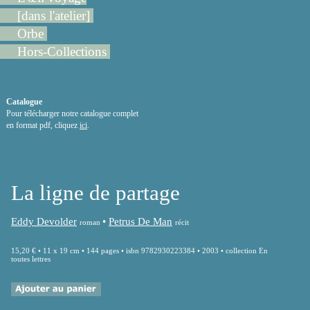
[dans l'atelier]
Orbe
Hors-Collections
Catalogue
Pour télécharger notre catalogue complet
en format pdf, cliquez
ici
.
La ligne de partage
Eddy Devolder
•
Petrus De Man
roman
récit
15,20 € • 11 x 19 cm • 144 pages • isbn 9782930223384 • 2003 • collection En
toutes lettres