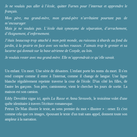
Je ne voulais pas aller à l’école, quitter Furnes pour l’internat et apprendre le
français.
Mon père, ma grand-mère, mon grand-père n’arrêtaient pourtant pas de
m’encourager.
Mais je ne voulais pas. L’école était synonyme de séparation, d’arrachement,
d’éloignement, d’enfermement.
J’étais beaucoup trop attaché à mon petit monde, au ruisseau à têtards au fond du
jardin, à la prairie en face avec ses vaches rousses. J’aimais trop le grenier et sa
lucarne qui donnait sur la base aérienne de Coxyde, au loin.
Je voulais rester avec ma grand-mère. Elle m’apprendrait ce qu’elle savait.
Un enfant. Un mort. Une série de désastres. L'enfant porte les noms du mort. Il s'en
rend compte comme il entre à l'internat, comme il change de langue. Une ligne
blanche régulièrement repeinte traverse la cour de l'école. D'un côté les filles, de
l'autre les garçons. Son père, camionneur, vient le chercher les jours de sortie. La
maison est son camion.
Eddy Devolder signe ici, après
La Russe
et
Anna Streuvels
, le troisième volet d'une
quête identitaire à travers l'écriture romanesque.
Petrus De Man illustre le texte, au sens premier du mot
«
illustrer
»
: orner. Et c'est
comme cela que ces images, épousant le texte d'un trait sans appel, donnent toute son
ampleur à la narration.