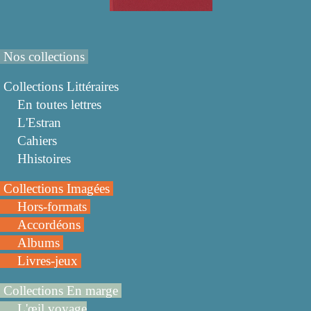
Nos collections
Collections Littéraires
En toutes lettres
L'Estran
Cahiers
Hhistoires
Collections Imagées
Hors-formats
Accordéons
Albums
Livres-jeux
Collections En marge
L'œil voyage