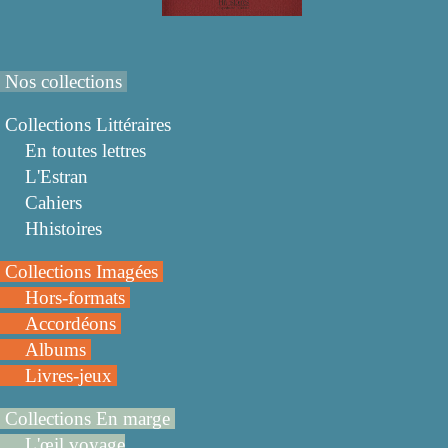
Nos collections
Collections Littéraires
En toutes lettres
L'Estran
Cahiers
Hhistoires
Collections Imagées
Hors-formats
Accordéons
Albums
Livres-jeux
Collections En marge
L'œil voyage