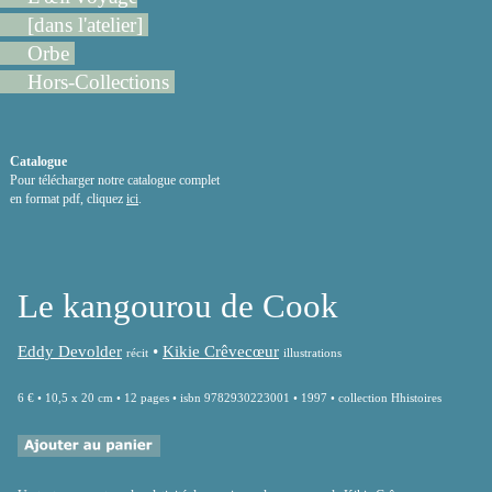
[dans l'atelier]
Orbe
Hors-Collections
Catalogue
Pour télécharger notre catalogue complet
en format pdf, cliquez
ici
.
Le kangourou de Cook
Eddy Devolder
•
Kikie Crêvecœur
récit
illustrations
6 € • 10,5 x 20 cm • 12 pages • isbn 9782930223001 • 1997 • collection Hhistoires