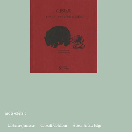
mots-clefs :
Littérature jeunesse
Collectif-Coédition
Auteur-Artiste belge