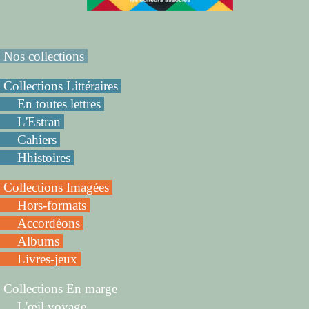
Nos collections
Collections Littéraires
En toutes lettres
L'Estran
Cahiers
Hhistoires
Collections Imagées
Hors-formats
Accordéons
Albums
Livres-jeux
Collections En marge
L'œil voyage