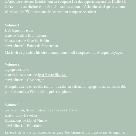
d'Arlequin et de son histoire, tout en évoquant l'un des apports majeurs de l'Italie à la
littérature et au théâtre européen. 5 histoires autour d'Arlequin ainsi qu'un volume
réunissant les 25 illustrations de l'exposition compose ce coffret.
Volume 1
L’Arlequin du train
texte de
Nadine Brun-Cosme
illustrations de Séverine Robin
suivi éditorial : Points de Suspension
Marie vit sa première histoire d’amour sous l’œil complice d’un Arlequin voyageur.
Volume 2
Tapage nocturne
texte et illustrations de
Jean-Pierre Blanpain
suivi éditorial : Chandeigne
Arlequin chante et réveille tout un quartier en faisant un tapage nocturne incroyable
pour demander à Pierrot de lui prêter sa plume.
Volume 3
Joe Grimaldi, Arlequin devenu Prince des Clowns
texte d’
Eddy Devolder
illustrations de
Lionel Vinche
suivi éditorial : Esperluète
Le récit de la vie du comédien anglais Joe Grimaldi qui transforma Arlequin en