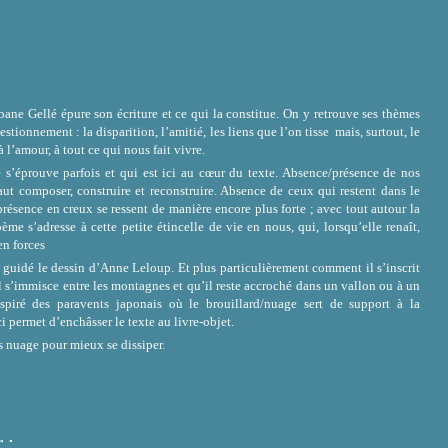
ane Gellé épure son écriture et ce qui la constitue. On y retrouve ses thèmes
stionnement : la disparition, l’amitié, les liens que l’on tisse mais, surtout, le
 à l’amour, à tout ce qui nous fait vivre.
 s’éprouve parfois et qui est ici au cœur du texte. Absence/présence de nos
aut composer, construire et reconstruire. Absence de ceux qui restent dans le
présence en creux se ressent de manière encore plus forte ; avec tout autour la
ème s’adresse à cette petite étincelle de vie en nous, qui, lorsqu’elle renaît,
en forces
a guidé le dessin d’Anne Leloup. Et plus particulièrement comment il s’inscrit
 s’immisce entre les montagnes et qu’il reste accroché dans un vallon ou à un
nspiré des paravents japonais où le brouillard/nuage sert de support à la
ci permet d’enchâsser le texte au livre-objet.
rs nuage pour mieux se dissiper.
 :