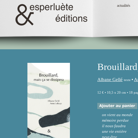
actualités
Brouillard
Albane Gellé
•
A
texte
12 € • 10,5 x 20 cm • 18 pa
on vient au monde
mémoire perdue
il nous faudra
une vie entière
peut-être