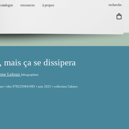
catalogue
ressources
à propos
, mais ça se dissipera
nne Leloup
lithographies
ges • isbn 9782359841985 • juin 2025 • collection Cahiers