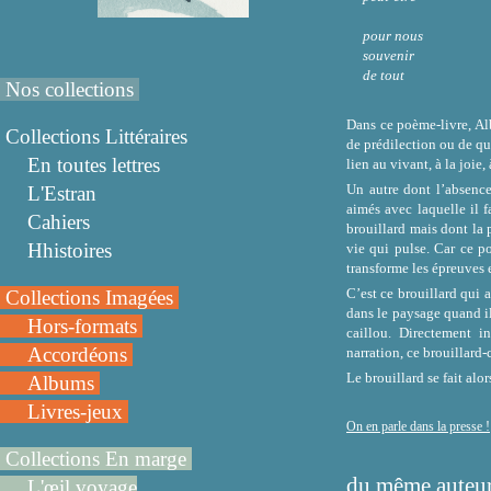
pour nous
souvenir
de tout
Nos collections
Dans ce poème-livre, Alb
Collections Littéraires
de prédilection ou de que
En toutes lettres
lien au vivant, à la joie,
Un autre dont l’absence
L'Estran
aimés avec laquelle il f
Cahiers
brouillard mais dont la 
Hhistoires
vie qui pulse. Car ce po
transforme les épreuves 
C’est ce brouillard qui 
Collections Imagées
dans le paysage quand il
Hors-formats
caillou. Directement i
Accordéons
narration, ce brouillard-
Le brouillard se fait alo
Albums
Livres-jeux
On en parle dans la presse !
Collections En marge
du même auteur
L'œil voyage