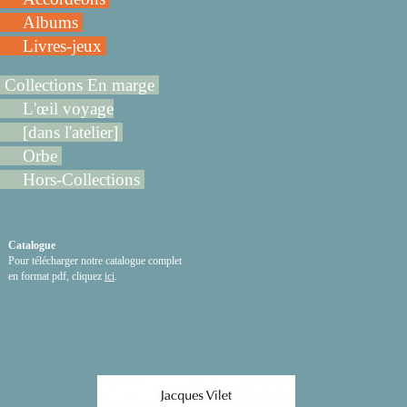
Albums
Livres-jeux
Collections En marge
L'œil voyage
[dans l'atelier]
Orbe
Hors-Collections
Catalogue
Pour télécharger notre catalogue complet
en format pdf, cliquez
ici
.