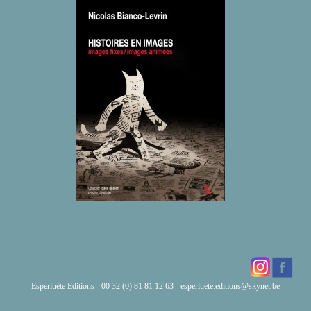
Esperluète Editions - 00 32 (0) 81 81 12 63 -
esperluete.editions@skynet.be