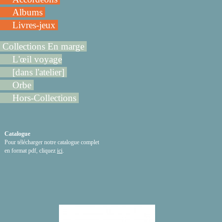
Albums
Livres-jeux
Collections En marge
L'œil voyage
[dans l'atelier]
Orbe
Hors-Collections
Catalogue
Pour télécharger notre catalogue complet
en format pdf, cliquez
ici
.