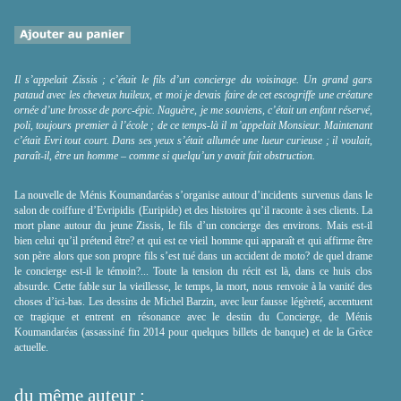
Il s’appelait Zissis ; c’était le fils d’un concierge du voisinage. Un grand gars
pataud avec les cheveux huileux, et moi je devais faire de cet escogriffe une créature
ornée d’une brosse de porc-épic. Naguère, je me souviens, c’était un enfant réservé,
poli, toujours premier à l’école ; de ce temps-là il m’appelait Monsieur. Maintenant
c’était Evri tout court. Dans ses yeux s’était allumée une lueur curieuse ; il voulait,
paraît-il, être un homme – comme si quelqu’un y avait fait obstruction.
La nouvelle de Ménis Koumandaréas s’organise autour d’incidents survenus dans le
salon de coiffure d’Evripidis (Euripide) et des histoires qu’il raconte à ses clients. La
mort plane autour du jeune Zissis, le fils d’un concierge des environs. Mais est-il
bien celui qu’il prétend être? et qui est ce vieil homme qui apparaît et qui affirme être
son père alors que son propre fils s’est tué dans un accident de moto? de quel drame
le concierge est-il le témoin?... Toute la tension du récit est là, dans ce huis clos
absurde. Cette fable sur la vieillesse, le temps, la mort, nous renvoie à la vanité des
choses d’ici-bas. Les dessins de Michel Barzin, avec leur fausse légèreté, accentuent
ce tragique et entrent en résonance avec le destin du Concierge, de Ménis
Koumandaréas (assassiné fin 2014 pour quelques billets de banque) et de la Grèce
actuelle.
du même auteur :