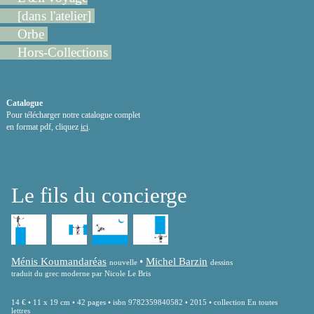
[dans l'atelier]
Orbe
Hors-Collections
Catalogue
Pour télécharger notre catalogue complet
en format pdf, cliquez
ici
.
Le fils du concierge
Ménis Koumandaréas
•
Michel Barzin
nouvelle
dessins
traduit du grec moderne par Nicole Le Bris
14 € • 11 x 19 cm • 42 pages • isbn 9782359840582 • 2015 • collection En toutes
lettres