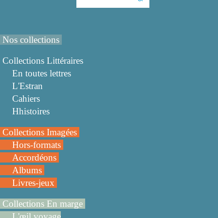
Nos collections
Collections Littéraires
En toutes lettres
L'Estran
Cahiers
Hhistoires
Collections Imagées
Hors-formats
Accordéons
Albums
Livres-jeux
Collections En marge
L'œil voyage