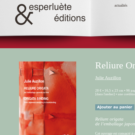
actualités
Reliure Or
Julie Auzillon
28 € • 16,5 x 23 cm • 96 pag
[dans l'atelier] • une coédit
Reliure origata
de l’emballage japon
Cet ouvrage est consacré à u