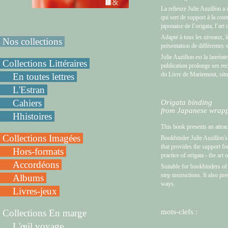
La relieure Julie Auzillon a
qui sert de support à la cout
japonaise de l’origata, l’art 
Adapté à tous les niveaux, le
Nos collections
présentation de différentes v
Julie Auzillon est la lauréa
Collections Littéraires
publication prolonge ses rec
du Livre de Mariemont, situ
En toutes lettres
L'Estran
Cahiers
Origata binding
from Japanese wrapp
Hhistoires
This book presents an attrac
Collections Imagées
Bookbinder Julie Auzillon's 
that provides the support fo
Hors-formats
practice of origata - the art
Accordéons
Suitable for bookbinders of 
step instructions. It also pre
Albums
ways.
Livres-jeux
Collections En marge
mots-clefs :
L'œil voyage