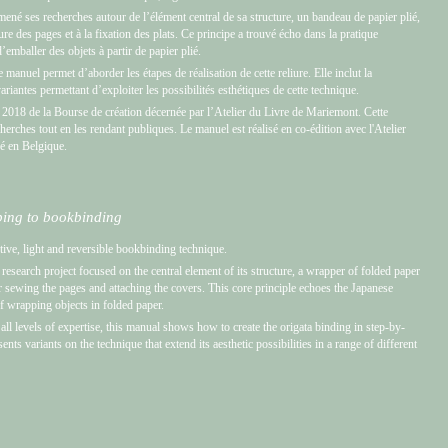
 mené ses recherches autour de l’élément central de sa structure, un bandeau de papier plié,
ure des pages et à la fixation des plats. Ce principe a trouvé écho dans la pratique
d’emballer des objets à partir de papier plié.
 manuel permet d’aborder les étapes de réalisation de cette reliure. Elle inclut la
ariantes permettant d’exploiter les possibilités esthétiques de cette technique.
te 2018 de la Bourse de création décernée par l’Atelier du Livre de Mariemont. Cette
herches tout en les rendant publiques. Le manuel est réalisé en co-édition avec l'Atelier
é en Belgique.
ing to bookbinding
tive, light and reversible bookbinding technique.
research project focused on the central element of its structure, a wrapper of folded paper
r sewing the pages and attaching the covers. This core principle echoes the Japanese
 of wrapping objects in folded paper.
all levels of expertise, this manual shows how to create the origata binding in step-by-
sents variants on the technique that extend its aesthetic possibilities in a range of different