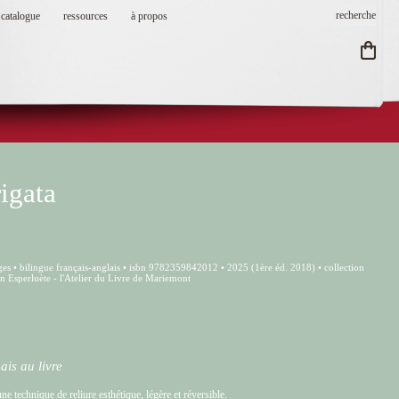
catalogue
ressources
à propos
igata
es • bilingue français-anglais • isbn 9782359842012 • 2025 (1ère éd. 2018) • collection
ion Esperluète - l'Atelier du Livre de Mariemont
ais au livre
ne technique de reliure esthétique, légère et réversible.