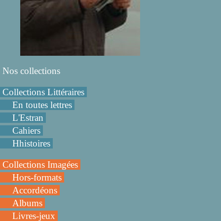
Nos collections
Collections Littéraires
En toutes lettres
L'Estran
Cahiers
Hhistoires
Collections Imagées
Hors-formats
Accordéons
Albums
Livres-jeux