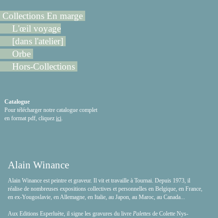
Collections En marge
L'œil voyage
[dans l'atelier]
Orbe
Hors-Collections
Catalogue
Pour télécharger notre catalogue complet
en format pdf, cliquez
ici
.
Alain Winance
Alain Winance est peintre et graveur. Il vit et travaille à Tournai. Depuis 1973, il
réalise de nombreuses expositions collectives et personnelles en Belgique, en France,
en ex-Yougoslavie, en Allemagne, en Italie, au Japon, au Maroc, au Canada...
Aux Editions Esperluète, il signe les gravures du livre
Palettes
de Colette Nys-