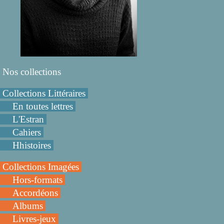
Nos collections
Collections Littéraires
En toutes lettres
L'Estran
Cahiers
Hhistoires
Collections Imagées
Hors-formats
Accordéons
Albums
Livres-jeux