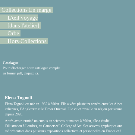
Collections En marge
L'œil voyage
[dans l'atelier]
Orbe
Hors-Collections
Catalogue
Pour télécharger notre catalogue complet
en format pdf, cliquez
ici
.
Elena Tognoli
Elena Tognoli est née en 1982 à Milan. Elle a vécu plusieurs années entre les Alpes
italiennes, l’Angleterre et le Timor Oriental. Elle vit et travaille en région parisienne
depuis 2020.
Après avoir terminé un cursus en sciences humaines à Milan, elle a étudié
l’illustration à Londres, au Camberwell College of Art. Ses œuvres graphiques ont
été présentées dans plusieurs expositions collectives et personnelles en France et à