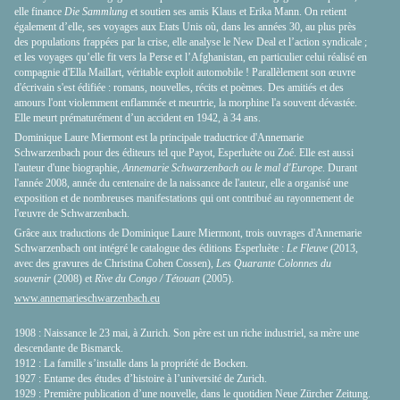
elle finance
Die Sammlung
et soutien ses amis Klaus et Erika Mann. On retient
également d’elle, ses voyages aux Etats Unis où, dans les années 30, au plus près
des populations frappées par la crise, elle analyse le New Deal et l’action syndicale ;
et les voyages qu’elle fit vers la Perse et l’Afghanistan, en particulier celui réalisé en
compagnie d'Ella Maillart, véritable exploit automobile ! Parallèlement son œuvre
d'écrivain s'est édifiée : romans, nouvelles, récits et poèmes. Des amitiés et des
amours l'ont violemment enflammée et meurtrie, la morphine l'a souvent dévastée.
Elle meurt prématurément d’un accident en 1942, à 34 ans.
Dominique Laure Miermont est la principale traductrice d'Annemarie
Schwarzenbach pour des éditeurs tel que Payot, Esperluète ou Zoé. Elle est aussi
l'auteur d'une biographie,
Annemarie Schwarzenbach ou le mal d'Europe
. Durant
l'année 2008, année du centenaire de la naissance de l'auteur, elle a organisé une
exposition et de nombreuses manifestations qui ont contribué au rayonnement de
l'œuvre de Schwarzenbach.
Grâce aux traductions de Dominique Laure Miermont, trois ouvrages d'Annemarie
Schwarzenbach ont intégré le catalogue des éditions Esperluète :
Le Fleuve
(2013,
avec des gravures de Christina Cohen Cossen),
Les Quarante Colonnes du
souvenir
(2008) et
Rive du Congo / Tétouan
(2005).
www.annemarieschwarzenbach.eu
1908 : Naissance le 23 mai, à Zurich. Son père est un riche industriel, sa mère une
descendante de Bismarck.
1912 : La famille s’installe dans la propriété de Bocken.
1927 : Entame des études d’histoire à l’université de Zurich.
1929 : Première publication d’une nouvelle, dans le quotidien Neue Zürcher Zeitung.