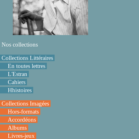
Nos collections
Collections Littéraires
En toutes lettres
L'Estran
Cahiers
Hhistoires
Collections Imagées
Hors-formats
Accordéons
Albums
Livres-jeux