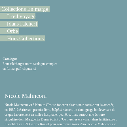
Collections En marge
L'œil voyage
[dans l'atelier]
Orbe
Hors-Collections
Catalogue
Pour télécharger notre catalogue complet
en format pdf, cliquez
ici
.
Nicole Malinconi
Nicole Malinconi vit à Namur. C'est sa fonction d'assistante sociale qui l'a amenée,
en 1985, à écrire son premier livre,
Hôpital silence
, un témoignage bouleversant de
ce que l'avortement en milieu hospitalier peut être, mais surtout une écriture
singulière dont Marguerite Duras écrivit : "Ce livre restera vivant dans la littérature".
Elle obtint en 1993 le prix Rossel pour son roman
Nous deux
. Nicole Malinconi est