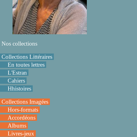
Nos collections
Collections Littéraires
En toutes lettres
L'Estran
Cahiers
Hhistoires
Collections Imagées
Hors-formats
Accordéons
Albums
Livres-jeux