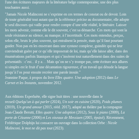
l'une des écritures majeures de la littérature belge contemporaine, une des plus
touchantes aussi.
"Jamais Nicole Malinconi ne s’exprime en ces termes de constat ou de devoir. Loin
de toute généralité tout autant que de la référence précise au documentaire, elle adopte
le seul discours qui vaille pour rendre compte d’une telle réalité, le littéraire. Laisser
les mots advenir, comme elle le dit souvent, c’est sa démarche. Ces mots qui sont la
seule résistance au silence, au manque, à l’incertitude. Ces mots entendus, perçus,
selon elle, bruts le plus souvent, qui entraînent la pensée, mais qu’il faut pourtant
guider. Non pas en les enserrant dans une syntaxe complexe, guindée qui ne leur
conviendrait guère par ce qu’elle imposerait de loi, mais qu’elle laisse aller, dans des
énumérations parfois litaniques et qui s’insèrent tout naturellement dans des suites de
présentatifs : c’est... il y a… Mais qu’on ne s’y trompe pas, cette écriture aux allures
si simples est le fruit d’une décantation rigoureuse, d’un travail qui dénude la langue
jusqu’à l’os pour ensuite recréer une parole inouïe."
Jeannine Paque, à propos du livre
Elles quatre. Une adoption
(2012) dans
Le
Carnet et les Instants,
novembre 2012.
Aux éditions Esperluète, elle signe huit titres : une nouvelle dans le
recueil
Quelqu'un à qui parler
(2024),
Un soir en cuisine
(2020),
Poids plumes
(2019),
Un grand amour
(2015, rééd. 2017), adapté au théâtre par la compagnie
Jean-Claude Berutti,
Elles quatre. Une adoption
(2012),
Sous le piano
(2009),
La
porte de Cézanne
(2006) et
Les oiseaux de Messiaen
(2005, épuisé). Récemment,
Frédérique Dolphijn lui consacre un ouvrage dans la collection Orbe :
Nicole
Malinconi, le mot ne dit pas tout
(2023).