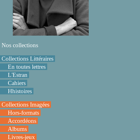
Nos collections
Collections Littéraires
En toutes lettres
L'Estran
Cahiers
Hhistoires
Collections Imagées
Hors-formats
Accordéons
Albums
Livres-jeux