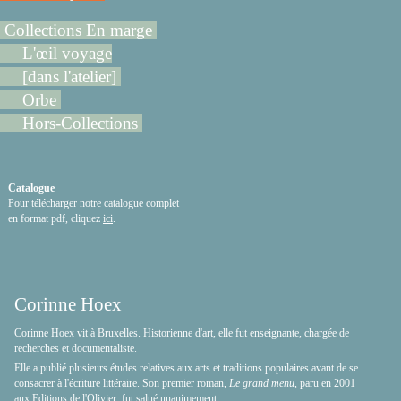
Collections En marge
L'œil voyage
[dans l'atelier]
Orbe
Hors-Collections
Catalogue
Pour télécharger notre catalogue complet
en format pdf, cliquez
ici
.
Corinne Hoex
Corinne Hoex vit à Bruxelles. Historienne d'art, elle fut enseignante, chargée de
recherches et documentaliste.
Elle a publié plusieurs études relatives aux arts et traditions populaires avant de se
consacrer à l'écriture littéraire. Son premier roman,
Le grand menu
, paru en 2001
aux Editions de l'Olivier, fut salué unanimement.