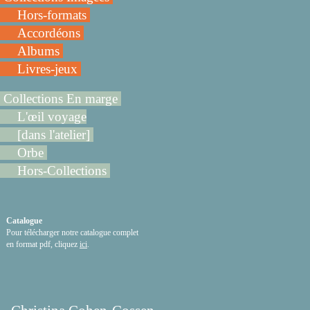
Hors-formats
Accordéons
Albums
Livres-jeux
Collections En marge
L'œil voyage
[dans l'atelier]
Orbe
Hors-Collections
Catalogue
Pour télécharger notre catalogue complet
en format pdf, cliquez
ici
.