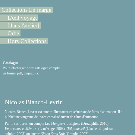
Collections En marge
L'œil voyage
[dans l'atelier]
Orbe
Hors-Collections
Catalogue
Pour télécharger notre catalogue complet
en format pdf, cliquez
ici
.
Nicolas Bianco-Levrin
Nicolas Bianco-Levrin est auteur, illustrateur et scénariste de films d'animation. Il a
publié une vingtaine de livres et réalisé autant de films d'animation.
Parmi ses livres, on compte
Les Mangeurs d'Enfants
(Drozophile, 2010),
Empreintes
et
Même si
(Lettr'Ange, 2008),
Œil pour œil
(L'atelier du poisson
soluble, 2003) ou encore
Simon Sans Nuit
(Grandir, 2002).