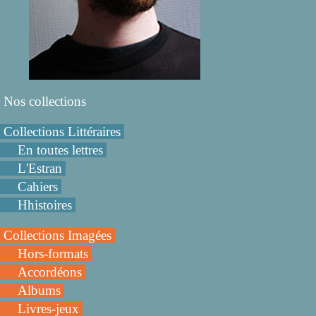
Nos collections
Collections Littéraires
En toutes lettres
L'Estran
Cahiers
Hhistoires
Collections Imagées
Hors-formats
Accordéons
Albums
Livres-jeux