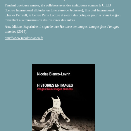
Pendant quelques années, il a collaboré avec des institutions comme le CIELJ
(Centre International d'Etudes en Littérature de Jeunesse), l'Institut International
Charles Perrault, le Centre Paris Lecture et a écrit des critiques pour la revue
Griffon
,
travaillant à la transmission des histoires des autres.
Aux éditions Esperluète, il signe le titre
Histoires en images. Images fixes / images
animées
(2014).
http://www.nicolasbianco.fr