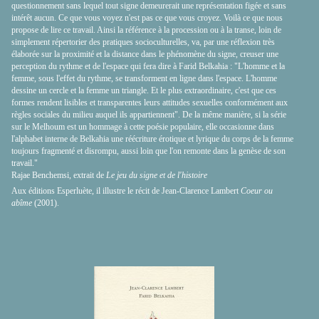
questionnement sans lequel tout signe demeurerait une représentation figée et sans
intérêt aucun. Ce que vous voyez n'est pas ce que vous croyez. Voilà ce que nous
propose de lire ce travail. Ainsi la référence à la procession ou à la transe, loin de
simplement répertorier des pratiques socioculturelles, va, par une réflexion très
élaborée sur la proximité et la distance dans le phénomène du signe, creuser une
perception du rythme et de l'espace qui fera dire à Farid Belkahia : "L'homme et la
femme, sous l'effet du rythme, se transforment en ligne dans l'espace. L'homme
dessine un cercle et la femme un triangle. Et le plus extraordinaire, c'est que ces
formes rendent lisibles et transparentes leurs attitudes sexuelles conformément aux
règles sociales du milieu auquel ils appartiennent". De la même manière, si la série
sur le Melhoum est un hommage à cette poésie populaire, elle occasionne dans
l'alphabet interne de Belkahia une réécriture érotique et lyrique du corps de la femme
toujours fragmenté et disrompu, aussi loin que l'on remonte dans la genèse de son
travail."
Rajae Benchemsi, extrait de
Le jeu du signe et de l'histoire
Aux éditions Esperluète, il illustre le récit de Jean-Clarence Lambert
Coeur ou
abîme
(2001).