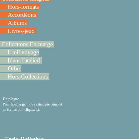
Hors-formats
Accordéons
Albums
Livres-jeux
Collections En marge
L'œil voyage
[dans l'atelier]
Orbe
Hors-Collections
Catalogue
Pour télécharger notre catalogue complet
en format pdf, cliquez
ici
.