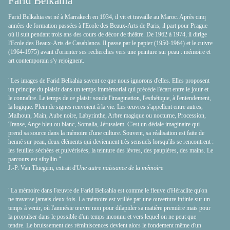
Farid Belkahia
Farid Belkahia est né à Marrakech en 1934, il vit et travaille au Maroc. Après cinq
années de formation passées à l'Ecole des Beaux-Arts de Paris, il part pour Prague
où il suit pendant trois ans des cours de décor de théâtre. De 1962 à 1974, il dirige
l'Ecole des Beaux-Arts de Casablanca. Il passe par le papier (1950-1964) et le cuivre
(1964-1975) avant d'orienter ses recherches vers une peinture sur peau : mémoire et
art contemporain s'y rejoignent.
"Les images de Farid Belkahia savent ce que nous ignorons d'elles. Elles proposent
un principe du plaisir dans un temps immémorial qui précède l'écart entre le jouir et
le connaître. Le temps de ce plaisir soude l'imagination, l'esthétique, à l'entendement,
la logique. Plein de signes renvoient à la vie. Les œuvres s'appellent entre autres,
Malhoun, Main, Aube noire, Labyrinthe, Arbre magique ou nocturne, Procession,
Transe, Ange bleu ou blanc, Somalia, Jérusalem. C'est un dédale imaginaire qui
prend sa source dans la mémoire d'une culture. Souvent, sa réalisation est faite de
henné sur peau, deux éléments qui deviennent très sensuels lorsqu'ils se rencontrent :
les feuilles séchées et pulvérisées, la teinture des lèvres, des paupières, des mains. Le
parcours est sibyllin."
J.-P. Van Thiegem, extrait d'
Une autre naissance de la mémoire
"La mémoire dans l'œuvre de Farid Belkahia est comme le fleuve d'Héraclite qu'on
ne traverse jamais deux fois. La mémoire est vrillée par une ouverture infinie sur un
temps à venir, où l'amnésie œuvre non pour dilapider sa matière première mais pour
la propulser dans le possible d'un temps inconnu et vers lequel on ne peut que
tendre. Le bruissement des réminiscences devient alors le fondement même d'un