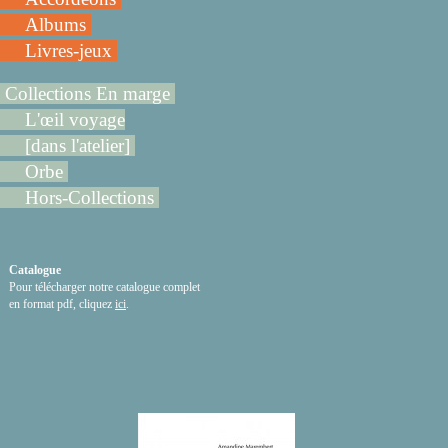
Albums
Livres-jeux
Collections En marge
L'œil voyage
[dans l'atelier]
Orbe
Hors-Collections
Catalogue
Pour télécharger notre catalogue complet
en format pdf, cliquez
ici
.